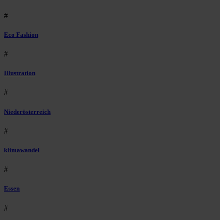
#
Eco Fashion
#
Illustration
#
Niederösterreich
#
klimawandel
#
Essen
#