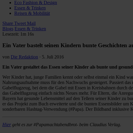
Eco Fashion & Design
Essen & Trinken
Reisen & Mobilität
Share
Tweet
Mail
Blogs
Essen & Trinken
Lesezeit: 1m 16s
Ein Vater bastelt seinen Kindern bunte Geschichten a
von
Die Redaktion
·
5. Juli 2016
Ein Vater gestaltet das Essen seiner Kinder als bunte und gesun
Wer Kinder hat, junge Familien kennt oder selbst einmal ein Kind wa
Nahrungsaufnahme muss für den Nachwuchs gesteigert. Passiert das nic
Gabelflugzeug, bei dem die Gabel mit Essen in Kreisbahnen durch d
das Gabelflugzeug einfach nichts Neues mehr. Für Eltern, die Anregu
Bayern hat gesunde Lebensmittel auf den Tellern seiner Kinder zu b
er das Projekt zum Buch erweiterte und die bunten Essensbilder um K
sonderbaren Hashtag-Verwendung (#Papa). Der Bildband inklusive Ku
Hier
geht es zur #Papamachtabendbrot- beim Claudius Verlag.