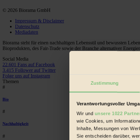
© 2026 Biorama GmbH
Impressum & Disclaimer
Datenschutz
Mediadaten
Biorama steht für einen nachhaltigen Lebensstil und bewussten Lebe
Bioprodukten, des Fair-Trade sowie der Branche alternativer Energie
Social Media
22.601 Fans auf Facebook
3.415 Follower auf Twitter
Folge uns auf Instagram
Themen
Zustimmung
#
Bio
Verantwortungsvoller Umgan
#
Wir und
unsere 1022 Partne
wie Cookies, um Information
Nachhaltigkeit
Inhalte, Messungen von Werb
Sie entscheiden darüber, wer
#