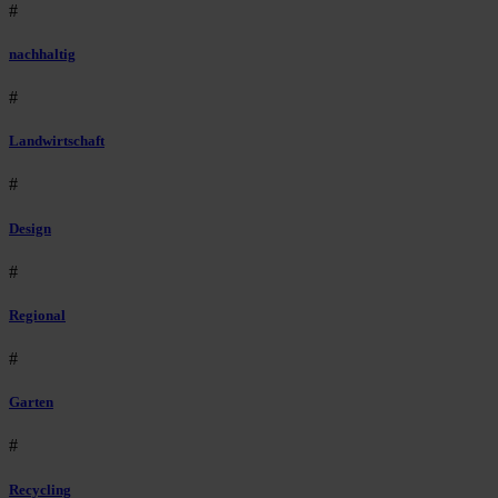
#
nachhaltig
#
Landwirtschaft
#
Design
#
Regional
#
Garten
#
Recycling