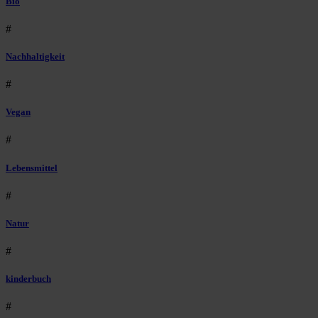
Bio
#
Nachhaltigkeit
#
Vegan
#
Lebensmittel
#
Natur
#
kinderbuch
#