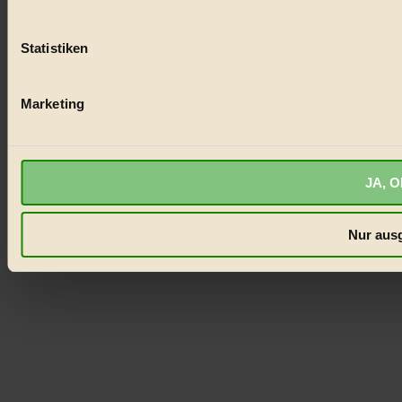
biorama.eu
ist werbefinanziert und deswegen für dich ko
anonymisierte Statistiken dazu auslesen zu können, welche 
Statistiken
anzuzeigen, oder auch, um Werbung auszuspielen.
Mehr er
Bist du damit einverstanden?
Marketing
JA, O
Nur ausg