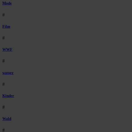
Mode
#
Film
#
WWF
#
wasser
#
Kinder
#
Wald
#