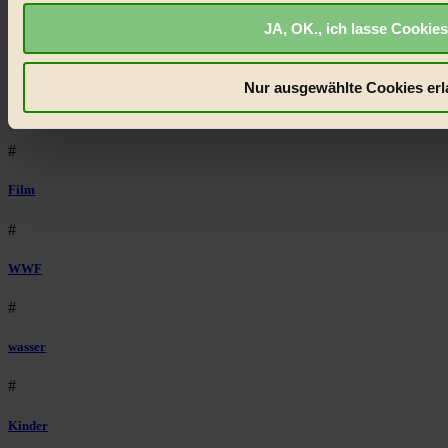
JA, OK., ich lasse Cookies
Bilderbuch
#
Nur ausgewählte Cookies erl
Mode
#
Film
#
WWF
#
wasser
#
Kinder