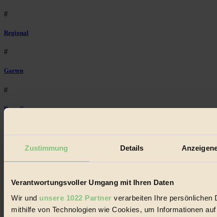
#
Regional
#
Garten
#
Recycling
#
Eco Fashion
Zustimmung
Details
Anzeigene
#
Verantwortungsvoller Umgang mit Ihren Daten
Illustration
Wir und
unsere 1022 Partner
verarbeiten Ihre persönlichen 
#
mithilfe von Technologien wie Cookies, um Informationen au