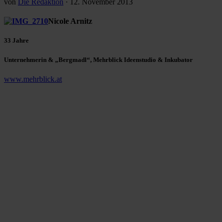
von
Die Redaktion
·
12. November 2013
Nicole Arnitz
33 Jahre
Unternehmerin & „Bergmadl“, Mehrblick Ideenstudio & Inkubator
www.mehrblick.at