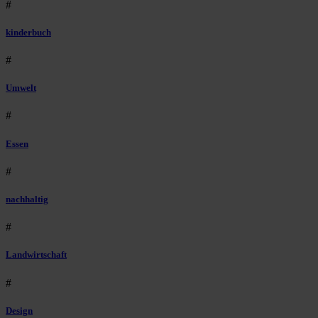
#
kinderbuch
#
Umwelt
#
Essen
#
nachhaltig
#
Landwirtschaft
#
Design