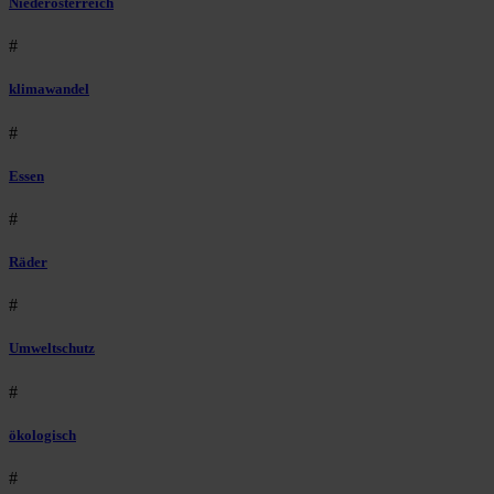
Niederösterreich
#
klimawandel
#
Essen
#
Räder
#
Umweltschutz
#
ökologisch
#