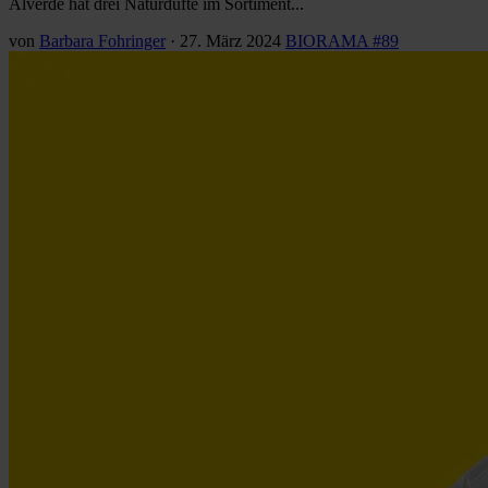
Alverde hat drei Naturdüfte im Sortiment...
von
Barbara Fohringer
·
27. März 2024
BIORAMA #89