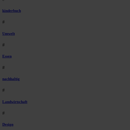
kinderbuch
#
Umwelt
#
Essen
#
nachhaltig
#
Landwirtschaft
#
Design