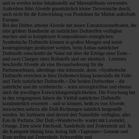
und es werden keine Inhaltsstoffe auf Mineralölbasis verwendet.
Außerdem führt Alverde grundsätzlich kleine Tierversuche durch,
auch nicht für die Entwicklung von Produkten für Märkte außerhalb
Europas.
Bei den Düften arbeitet Alverde mit neuen Extraktionsmethoden, die
eine größere Bandbreite an natürlichen Duftstoffen verfügbar
machen und so komplexere Kompositionen ermöglichen.
Synthetische Duftstoffe können in großen Mengen und somit
kostengünstiger produziert werden, beim Anbau natürlicher
Duftstoffe entscheidet die Natur mit über die Erträge einer Ernte –
und zwei Chargen eines Rohstoffs sind nie identisch . Letzteres
beschreibt Alverde als eine Herausforderung für die
ParfumeurInnen, allerdings eine lohnende, denn: »Synthetische
Duftstoffe erreichen in ihrer Duftentwicklung keinesfalls die Fülle
und Tiefe natürlicher Duftstoffe.« Die beiden Duftwelten – die
natürliche und die synthetische – seien unvergleichbar und ebenso
auch die jeweiligen Entwicklungsmöglichkeiten. Die Forschung hat
in den vergangenen Jahren die Vielfalt natürlicher Duftstoffe
kontinuierlich erweitert – und so können, heißt es von Alverde,
inzwischen nahezu alle Duft-Richtungen natürlich hergestellt
werden. Im Sortiment sind derzeit drei Naturdüfte verfügbar, alles
Eau de Parfums: Der Duft »Wunderwelt« wartet mit Lavendel,
Orange, Zimt sowie Patchouli, Sandelholz und Zedernholz auf. In
die Kategorie blumig bzw. holzig fällt »Tagtraum«: Geranie und
Rose treffen auf Zedernholz, Schwertlilie und