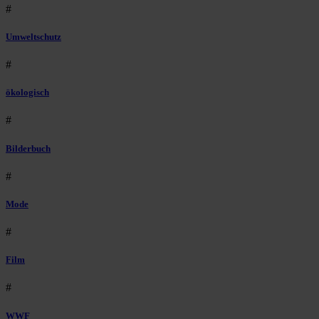
#
Umweltschutz
#
ökologisch
#
Bilderbuch
#
Mode
#
Film
#
WWF