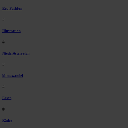
Eco Fashion
#
Illustration
#
Niederösterreich
#
klimawandel
#
Essen
#
Räder