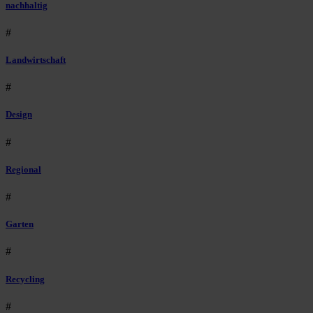
nachhaltig
#
Landwirtschaft
#
Design
#
Regional
#
Garten
#
Recycling
#