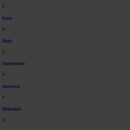
#
Essen
#
Räder
#
Umweltschutz
#
ökologisch
#
Bilderbuch
#