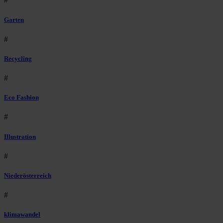
Garten
#
Recycling
#
Eco Fashion
#
Illustration
#
Niederösterreich
#
klimawandel