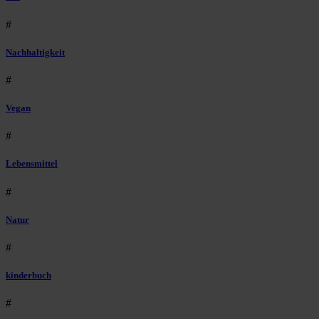
#
Nachhaltigkeit
#
Vegan
#
Lebensmittel
#
Natur
#
kinderbuch
#