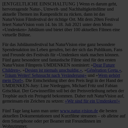
[ENTGELTLICHE EINSCHALTUNG ] Wenn es darum geht,
hervorragende Natur-, Umwelt- und Nachhaltigkeitsfilme und
aktuelle Themen ins Rampenlicht zu rücken, dann ist das
NaturVision Filmfestival der richtige Ort. Mit dem 20ten Festival
feiert NaturVision vom 14. bis 18. Juli 2021 unter dem Motto
»Umdenken« Jubiläum und bietet über 100 aktuellen Filmen eine
virtuelle Bühne.
Für das Jubiläumsfestival hat NaturVision eine ganz besondere
Spendenaktion ins Leben gerufen, bei der sich das Publikum, Fans
und Freunde des Festivals für »Umdenken stark machen können.
Fünf ganz besondere und fantastische Filme sind für den ersten
NaturVision Filmpreis UMDENKEN nominiert: »
Dear Future
Children«
, »
Design ist niemals unschuldig.«
, »
Génération Greta.«
,
»
Träum Weiter! Sehnsucht nach Veränderung«
und »
Wem gehört
mein Dorf«
. Die Entscheidung über den Preis liegt in der Hand der
UMDENKEN-Jury: Line Niedeggen, Michael Fritz und Fabian
Grischkat. Der Gewinnerfilm soll bei der Preisverleihung neben der
Trophäe auch ein Preisgeld bekommen. Daher ruft NaturVision auf,
gemeinsam ein Zeichen zu setzen:
»Wir sind für ein Umdenken!«
Fünf Tage lang kann man unter
www.natur-vision.de
die besten
aktuellen Dokumentationen und Kurzfilme streamen – ob alleine auf
dem Smartphone oder per Beamer mit FreundInnen im
Wohnzimmer.