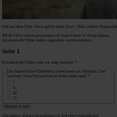
Still aus dem Film »Wem gehört mein Dorf«. Bild: ostlicht filmprodu
BIORAMA verlost gemeinsam mit NaturVision 10 Festivalpässe,
mit denen die Filme online angesehen werden können.
Seite 1
Erforderliche Felder sind wie folgt markiert
*
.
Das NaturVision-Filmfestival feiert heuer ein Jubiläum. Das
(erforderlich)
wievielte NaturVision-Festival findet heuer statt?
*
7
12
20
35
Nächster Schritt
Disclaimer: Dieses Gewinnspiel ist Teil einer entgeltlichen