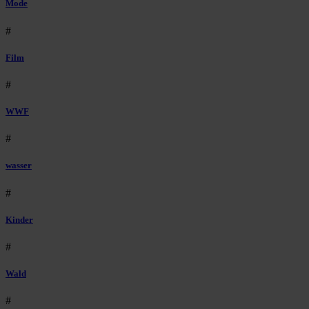
Mode
#
Film
#
WWF
#
wasser
#
Kinder
#
Wald
#