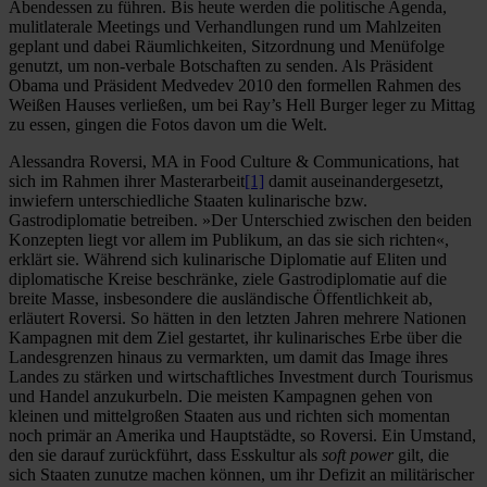
Abendessen zu führen. Bis heute werden die politische Agenda,
mulitlaterale Meetings und Verhandlungen rund um Mahlzeiten
geplant und dabei Räumlichkeiten, Sitzordnung und Menüfolge
genutzt, um non-verbale Botschaften zu senden. Als Präsident
Obama und Präsident Medvedev 2010 den formellen Rahmen des
Weißen Hauses verließen, um bei Ray’s Hell Burger leger zu Mittag
zu essen, gingen die Fotos davon um die Welt.
Alessandra Roversi, MA in Food Culture & Communications, hat
sich im Rahmen ihrer Masterarbeit
[1]
damit auseinandergesetzt,
inwiefern unterschiedliche Staaten kulinarische bzw.
Gastrodiplomatie betreiben. »Der Unterschied zwischen den beiden
Konzepten liegt vor allem im Publikum, an das sie sich richten«,
erklärt sie. Während sich kulinarische Diplomatie auf Eliten und
diplomatische Kreise beschränke, ziele Gastrodiplomatie auf die
breite Masse, insbesondere die ausländische Öffentlichkeit ab,
erläutert Roversi. So hätten in den letzten Jahren mehrere Nationen
Kampagnen mit dem Ziel gestartet, ihr kulinarisches Erbe über die
Landesgrenzen hinaus zu vermarkten, um damit das Image ihres
Landes zu stärken und wirtschaftliches Investment durch Tourismus
und Handel anzukurbeln. Die meisten Kampagnen gehen von
kleinen und mittelgroßen Staaten aus und richten sich momentan
noch primär an Amerika und Hauptstädte, so Roversi. Ein Umstand,
den sie darauf zurückführt, dass Esskultur als
soft power
gilt, die
sich Staaten zunutze machen können, um ihr Defizit an militärischer