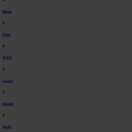
Mode
#
Film
#
WWF
#
wasser
#
Kinder
#
Wald