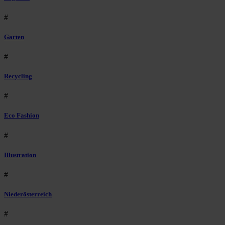
#
Garten
#
Recycling
#
Eco Fashion
#
Illustration
#
Niederösterreich
#