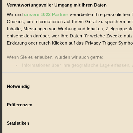
Verantwortungsvoller Umgang mit Ihren Daten
Wir und
unsere 1022 Partner
verarbeiten Ihre persönlichen D
Cookies, um Informationen auf Ihrem Gerät zu speichern und
Inhalte, Messungen von Werbung und Inhalten, Zielgruppenf
entscheiden darüber, wer Ihre Daten für welche Zwecke nutzt.
Erklärung oder durch Klicken auf das Privacy Trigger Symbo
Wenn Sie es erlauben, würden wir auch gerne:
Informationen über Ihre geografische Lage erfassen, 
Ihr Gerät durch aktives Scannen nach bestimmten Merk
Einwilligungsauswahl
Erfahren Sie mehr darüber, wie Ihre persönlichen Daten vera
Notwendig
Einzelheiten
fest.
BIORAMA.eu verwendet Cookies
Präferenzen
biorama.eu
ist werbefinanziert und deswegen für dich ko
etwa selbst anonymisierte Statistiken dazu auslesen zu kön
Statistiken
Videos von externen Plattformen anzuzeigen, oder auch, u
Bist du damit einverstanden?