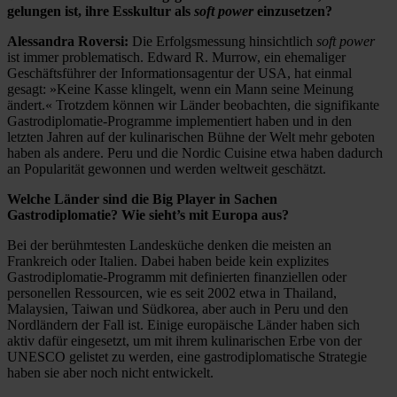
gelungen ist, ihre Esskultur als
soft power
einzusetzen?
Alessandra Roversi:
Die Erfolgsmessung hinsichtlich
soft power
ist immer problematisch. Edward R. Murrow, ein ehemaliger
Geschäftsführer der Informationsagentur der USA, hat einmal
gesagt: »Keine Kasse klingelt, wenn ein Mann seine Meinung
ändert.« Trotzdem können wir Länder beobachten, die signifikante
Gastrodiplomatie-Programme implementiert haben und in den
letzten Jahren auf der kulinarischen Bühne der Welt mehr geboten
haben als andere. Peru und die Nordic Cuisine etwa haben dadurch
an Popularität gewonnen und werden weltweit geschätzt.
Welche Länder sind die Big Player in Sachen
Gastrodiplomatie? Wie sieht’s mit Europa aus?
Bei der berühmtesten Landesküche denken die meisten an
Frankreich oder Italien. Dabei haben beide kein explizites
Gastrodiplomatie-Programm mit definierten finanziellen oder
personellen Ressourcen, wie es seit 2002 etwa in Thailand,
Malaysien, Taiwan und Südkorea, aber auch in Peru und den
Nordländern der Fall ist. Einige europäische Länder haben sich
aktiv dafür eingesetzt, um mit ihrem kulinarischen Erbe von der
UNESCO gelistet zu werden, eine gastrodiplomatische Strategie
haben sie aber noch nicht entwickelt.