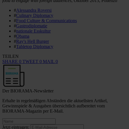
food to engage with foreign audiences
, Oktober 2013, Pollenzo
#
Alessandra Roversi
#
Culinary Diplomacy
#
Food Culture & Communications
#
Gastrodiplomatie
#
nationale Esskultur
#
Obama
#
Ray's Hell Burger
#
Tabletop Diplomacy
TEILEN
SHARE
0
TWEET
0
MAIL
0
Der BIORAMA-Newsletter
Erhalte in regelmäßigen Abständen die aktuellsten Artikel,
Gewinnspiele & Ausgaben übersichtlich aufbereitet vom
BIORAMA-Magazin per E-Mail.
Jetzt eintragen: