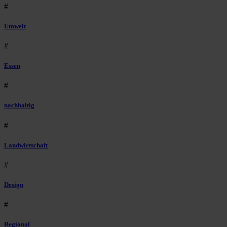
#
Umwelt
#
Essen
#
nachhaltig
#
Landwirtschaft
#
Design
#
Regional