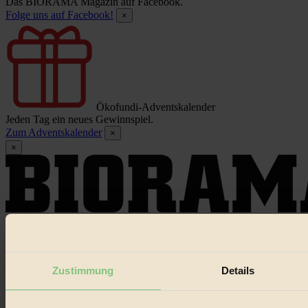
Das BIORAMA Magazin auf Facebook.
Folge uns auf Facebook!
×
Ökofundi-Adventskalender
Jeden Tag ein neues Gewinnspiel.
Zum Adventskalender
×
×
Dieser Artikel ist für Biorama-Mitglieder verfügbar
Hier einloggen
Zustimmung
Details
Noch kein Mitglied?
Hier gratis registrieren