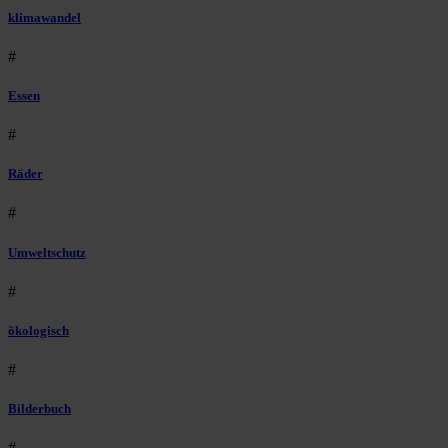
klimawandel
#
Essen
#
Räder
#
Umweltschutz
#
ökologisch
#
Bilderbuch
#