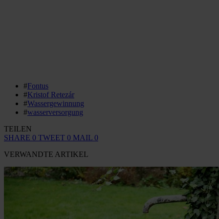
#
Fontus
#
Kristof Retezár
#
Wassergewinnung
#
wasserversorgung
TEILEN
SHARE
0
TWEET
0
MAIL
0
VERWANDTE ARTIKEL