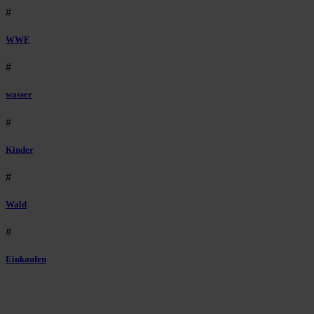
#
WWF
#
wasser
#
Kinder
#
Wald
#
Einkaufen