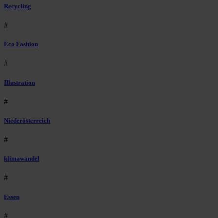
Recycling
#
Eco Fashion
#
Illustration
#
Niederösterreich
#
klimawandel
#
Essen
#