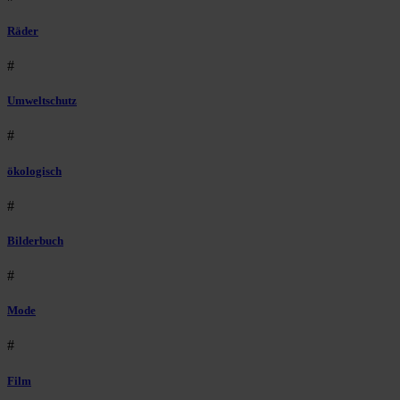
Räder
#
Umweltschutz
#
ökologisch
#
Bilderbuch
#
Mode
#
Film