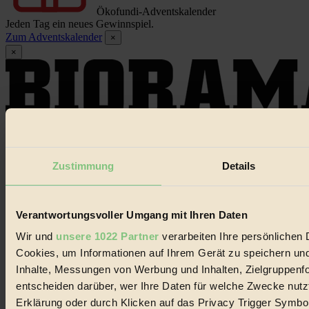
Ökofundi-Adventskalender
Jeden Tag ein neues Gewinnspiel.
Zum Adventskalender
×
×
Dieser Artikel ist für Biorama-Mitglieder verfügbar
Zustimmung
Details
Hier einloggen
Noch kein Mitglied?
Hier gratis registrieren
Verantwortungsvoller Umgang mit Ihren Daten
Wir und
unsere 1022 Partner
verarbeiten Ihre persönlichen D
Cookies, um Informationen auf Ihrem Gerät zu speichern und
Inhalte, Messungen von Werbung und Inhalten, Zielgruppenf
entscheiden darüber, wer Ihre Daten für welche Zwecke nutzt.
Erklärung oder durch Klicken auf das Privacy Trigger Symbo