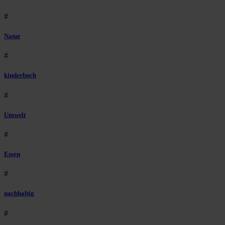
#
Natur
#
kinderbuch
#
Umwelt
#
Essen
#
nachhaltig
#