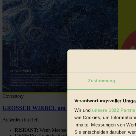
Zustimmung
Coverstory
Verantwortungsvoller Umgan
GROSSER WIRBEL um Versuche, den Ozean und sein
Wir und
unsere 1022 Partne
wie Cookies, um Information
Außerdem im Heft
Inhalte, Messungen von Werb
RISKANT:
Wenn Meeres- und Wildvögel im Freilandhühnerbe
Sie entscheiden darüber, wer
GEMEIN:
Tropische Stechmücken fühlen sich in Mitteleuropa