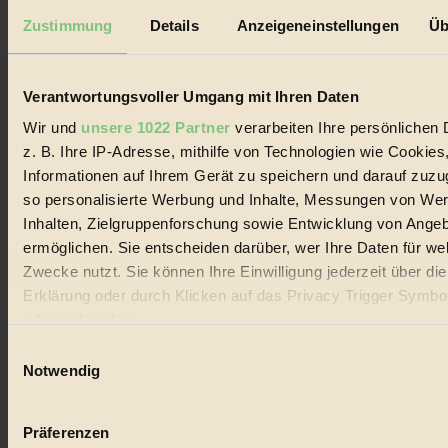
Datenschutz
Mediadaten
Zustimmung
Details
Anzeigeneinstellungen
Üb
Biorama steht für einen nachhaltigen Lebensstil und bewussten
Lebenswandel. Es ist eine moderne Plattform für Ideen, Menschen
und Produkte, ein Leitfaden im schnell wachsenden Markt des
Verantwortungsvoller Umgang mit Ihren Daten
Handels mit Bioprodukten, des Fair-Trade sowie der Branche
alternativer Energien.
Wir und
unsere 1022 Partner
verarbeiten Ihre persönlichen 
z. B. Ihre IP-Adresse, mithilfe von Technologien wie Cookies
Social Media
Informationen auf Ihrem Gerät zu speichern und darauf zuzu
22.601 Fans auf Facebook
3.415 Follower auf Twitter
so personalisierte Werbung und Inhalte, Messungen von We
Folge uns auf Instagram
Inhalten, Zielgruppenforschung sowie Entwicklung von Ange
Themen
ermöglichen. Sie entscheiden darüber, wer Ihre Daten für we
#
Zwecke nutzt. Sie können Ihre Einwilligung jederzeit über di
Bio
Erklärung oder durch Klicken auf das Privacy Trigger Symbo
oder widerrufen
#
Einwilligungsauswahl
Wenn Sie es erlauben, würden wir auch gerne:
Nachhaltigkeit
Notwendig
Informationen über Ihre geografische Lage erfassen, 
#
auf einige Meter genau sein können
Präferenzen
Ihr Gerät durch aktives Scannen nach bestimmten 
Vegan