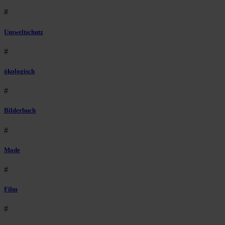
#
Umweltschutz
#
ökologisch
#
Bilderbuch
#
Mode
#
Film
#