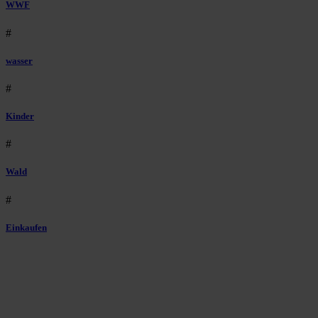
WWF
#
wasser
#
Kinder
#
Wald
#
Einkaufen