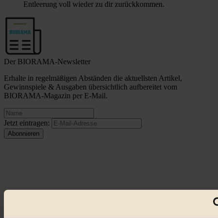
Entleerung voll wieder zu dir zurückkommen.
Der BIORAMA-Newsletter
Erhalte in regelmäßigen Abständen die aktuellsten Artikel,
Gewinnspiele & Ausgaben übersichtlich aufbereitet vom
BIORAMA-Magazin per E-Mail.
Jetzt eintragen:
© 2026 Biorama GmbH
Impressum & Disclaimer