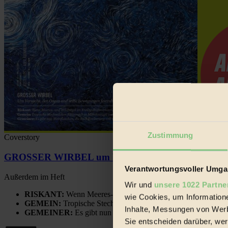
Zustimmung
Coverstory
GROSSER WIRBEL um Versuche, den Ozean und sein
Verantwortungsvoller Umgan
Außerdem im Heft
Wir und
unsere 1022 Partne
RISKANT:
Wenn Meeres- und Wildvögel im Freilandhühnerbe
wie Cookies, um Information
GEMEIN:
Tropische Stechmücken fühlen sich in Mitteleuropa
Inhalte, Messungen von Werb
GEMEINER:
Es gibt nun Weinflaschen, die nach Entleerung
Sie entscheiden darüber, wer