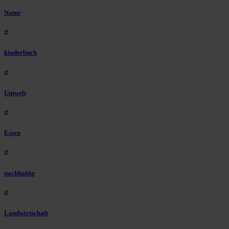
Natur
#
kinderbuch
#
Umwelt
#
Essen
#
nachhaltig
#
Landwirtschaft