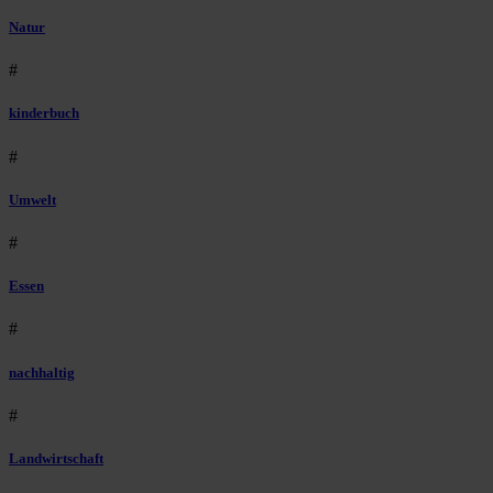
Natur
#
kinderbuch
#
Umwelt
#
Essen
#
nachhaltig
#
Landwirtschaft