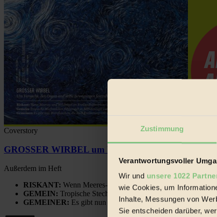
Zustimmung
Coverstory
GROSSER WIRBEL um Versuche, den Ozean und sein
Verantwortungsvoller Umgan
Außerdem im Heft
Wir und
unsere 1022 Partne
RISKANT:
Wenn Meeres- und Wildvögel im Freilandhühnerbe
wie Cookies, um Information
GEMEIN:
Tropische Stechmücken fühlen sich in Mitteleuropa
Inhalte, Messungen von Werb
GEMEINER:
Es gibt nun Weinflaschen, die nach Entleerung
Sie entscheiden darüber, wer