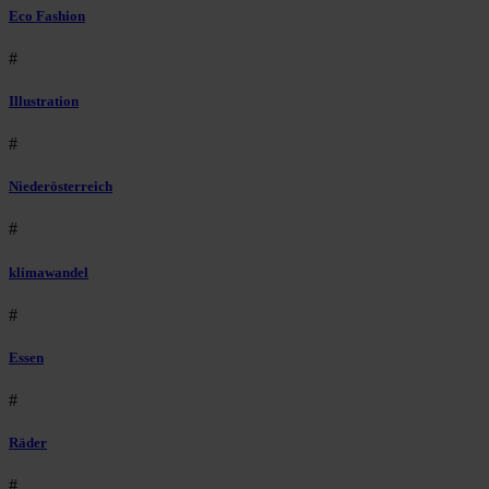
Eco Fashion
#
Illustration
#
Niederösterreich
#
klimawandel
#
Essen
#
Räder
#