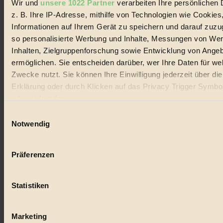
Wir und
unsere 1022 Partner
verarbeiten Ihre persönlichen 
#
z. B. Ihre IP-Adresse, mithilfe von Technologien wie Cookies
Lebensmittel
Informationen auf Ihrem Gerät zu speichern und darauf zuzu
so personalisierte Werbung und Inhalte, Messungen von We
#
Inhalten, Zielgruppenforschung sowie Entwicklung von Ange
ermöglichen. Sie entscheiden darüber, wer Ihre Daten für we
Natur
Zwecke nutzt. Sie können Ihre Einwilligung jederzeit über di
#
Erklärung oder durch Klicken auf das Privacy Trigger Symbo
oder widerrufen
kinderbuch
Einwilligungsauswahl
#
Wenn Sie es erlauben, würden wir auch gerne:
Notwendig
Informationen über Ihre geografische Lage erfassen, 
Umwelt
auf einige Meter genau sein können
Präferenzen
Ihr Gerät durch aktives Scannen nach bestimmten 
#
(Fingerprinting) identifizieren
Essen
Statistiken
Erfahren Sie mehr darüber, wie Ihre persönlichen Daten verar
werden, und legen Sie Ihre Präferenzen im
Abschnitt Einzel
#
fest.
Marketing
nachhaltig