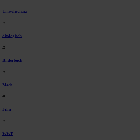
Umweltschutz
#
ökologisch
#
Bilderbuch
#
Mode
#
Film
#
WWF