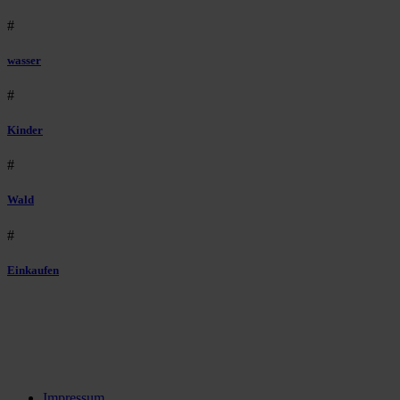
#
wasser
#
Kinder
#
Wald
#
Einkaufen
Impressum