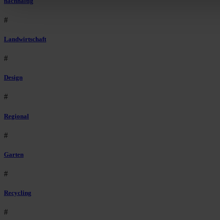
nachhaltig
#
Landwirtschaft
#
Design
#
Regional
#
Garten
#
Recycling
#