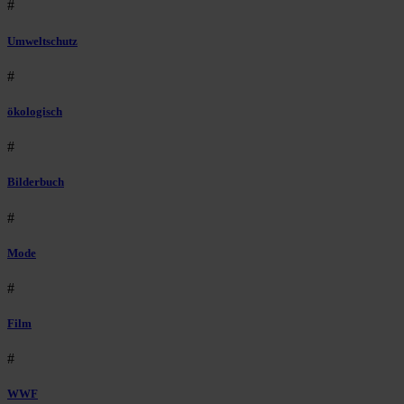
#
Umweltschutz
#
ökologisch
#
Bilderbuch
#
Mode
#
Film
#
WWF