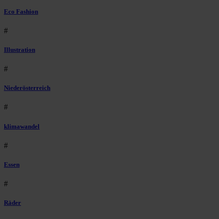
Eco Fashion
#
Illustration
#
Niederösterreich
#
klimawandel
#
Essen
#
Räder