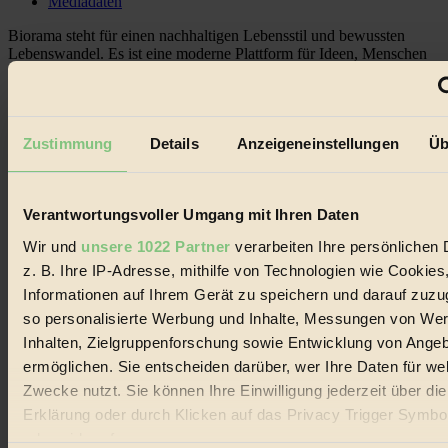
Mediadaten
Biorama steht für einen nachhaltigen Lebensstil und bewussten
Lebenswandel. Es ist eine moderne Plattform für Ideen, Menschen
und Produkte, ein Leitfaden im schnell wachsenden Markt des
Handels mit Bioprodukten, des Fair-Trade sowie der Branche
alternativer Energien.
Social Media
Zustimmung
Details
Anzeigeneinstellungen
Üb
22.601 Fans auf Facebook
3.415 Follower auf Twitter
Folge uns auf Instagram
Themen
Verantwortungsvoller Umgang mit Ihren Daten
#
Wir und
unsere 1022 Partner
verarbeiten Ihre persönlichen 
z. B. Ihre IP-Adresse, mithilfe von Technologien wie Cookies
Bio
Informationen auf Ihrem Gerät zu speichern und darauf zuzu
#
so personalisierte Werbung und Inhalte, Messungen von We
Inhalten, Zielgruppenforschung sowie Entwicklung von Ange
Nachhaltigkeit
ermöglichen. Sie entscheiden darüber, wer Ihre Daten für we
#
Zwecke nutzt. Sie können Ihre Einwilligung jederzeit über di
Erklärung oder durch Klicken auf das Privacy Trigger Symbo
Vegan
oder widerrufen