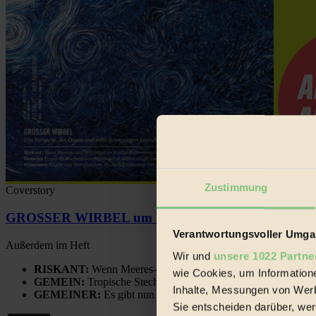
Zustimmung
Coverstory
GROSSER WIRBEL um Versuche, den Ozean und sein
Verantwortungsvoller Umgan
Außerdem im Heft
Wir und
unsere 1022 Partne
RISKANT:
Wenn Meeres- und Wildvögel im Freilandhühnerbe
wie Cookies, um Information
GEMEIN:
Tropische Stechmücken fühlen sich in Mitteleuropa
Inhalte, Messungen von Werb
GEMEINER:
Es gibt nun Weinflaschen, die nach Entleerung
Sie entscheiden darüber, wer