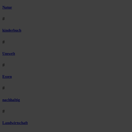
Natur
#
kinderbuch
#
Umwelt
#
Essen
#
nachhaltig
#
Landwirtschaft