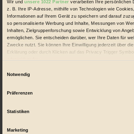
Wir und
unsere 1022 Partner
verarbeiten Ihre persönlichen 
#
z. B. Ihre IP-Adresse, mithilfe von Technologien wie Cookies
Lebensmittel
Informationen auf Ihrem Gerät zu speichern und darauf zuzu
so personalisierte Werbung und Inhalte, Messungen von We
#
Inhalten, Zielgruppenforschung sowie Entwicklung von Ange
ermöglichen. Sie entscheiden darüber, wer Ihre Daten für we
Natur
Zwecke nutzt. Sie können Ihre Einwilligung jederzeit über di
#
Erklärung oder durch Klicken auf das Privacy Trigger Symbo
oder widerrufen
kinderbuch
Einwilligungsauswahl
#
Wenn Sie es erlauben, würden wir auch gerne:
Notwendig
Informationen über Ihre geografische Lage erfassen, 
Umwelt
auf einige Meter genau sein können
Präferenzen
Ihr Gerät durch aktives Scannen nach bestimmten 
#
(Fingerprinting) identifizieren
Essen
Statistiken
Erfahren Sie mehr darüber, wie Ihre persönlichen Daten verar
werden, und legen Sie Ihre Präferenzen im
Abschnitt Einzel
#
fest.
Marketing
nachhaltig