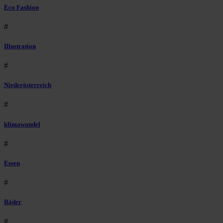
Eco Fashion
#
Illustration
#
Niederösterreich
#
klimawandel
#
Essen
#
Räder
#