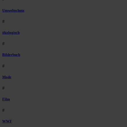
Umweltschutz
#
ökologisch
#
Bilderbuch
#
Mode
#
Film
#
WWF