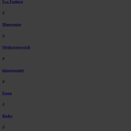
Eco Fashion
#
Illustration
#
Niederösterreich
#
klimawandel
#
Essen
#
Räder
#