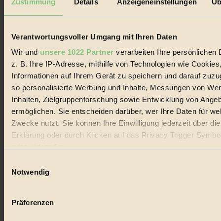
Zustimmung
Details
Anzeigeneinstellungen
Üb
Biorama steht für einen nachhaltigen Lebensstil und bewussten
Lebenswandel. Es ist eine moderne Plattform für Ideen, Menschen
und Produkte, ein Leitfaden im schnell wachsenden Markt des
Handels mit Bioprodukten, des Fair-Trade sowie der Branche
Verantwortungsvoller Umgang mit Ihren Daten
alternativer Energien.
Wir und
unsere 1022 Partner
verarbeiten Ihre persönlichen 
Social Media
z. B. Ihre IP-Adresse, mithilfe von Technologien wie Cookies
22.601 Fans auf Facebook
Informationen auf Ihrem Gerät zu speichern und darauf zuzu
3.415 Follower auf Twitter
Folge uns auf Instagram
so personalisierte Werbung und Inhalte, Messungen von We
Themen
Inhalten, Zielgruppenforschung sowie Entwicklung von Ange
#
ermöglichen. Sie entscheiden darüber, wer Ihre Daten für we
Zwecke nutzt. Sie können Ihre Einwilligung jederzeit über di
Bio
Erklärung oder durch Klicken auf das Privacy Trigger Symbo
#
oder widerrufen
Einwilligungsauswahl
Nachhaltigkeit
Wenn Sie es erlauben, würden wir auch gerne:
Notwendig
#
Informationen über Ihre geografische Lage erfassen, 
auf einige Meter genau sein können
Vegan
Präferenzen
Ihr Gerät durch aktives Scannen nach bestimmten 
(Fingerprinting) identifizieren