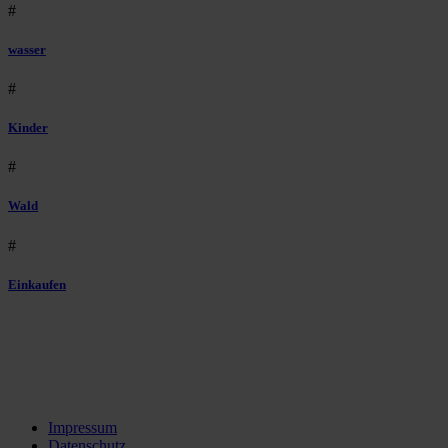
#
wasser
#
Kinder
#
Wald
#
Einkaufen
Impressum
Datenschutz