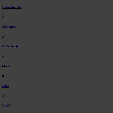
Umweltschutz
#
ökologisch
#
Bilderbuch
#
Mode
#
Film
#
WWF