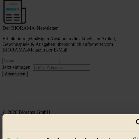
Der BIORAMA-Newsletter
Erhalte in regelmäßigen Abständen die aktuellsten Artikel,
Gewinnspiele & Ausgaben übersichtlich aufbereitet vom
BIORAMA-Magazin per E-Mail.
Jetzt eintragen:
© 2026 Biorama GmbH
Impressum & Disclaimer
Datenschutz
Mediadaten