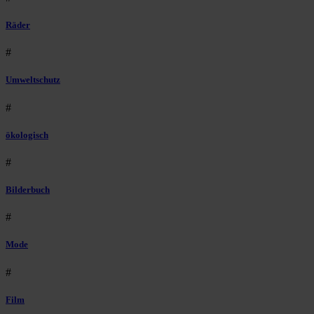
Räder
#
Umweltschutz
#
ökologisch
#
Bilderbuch
#
Mode
#
Film