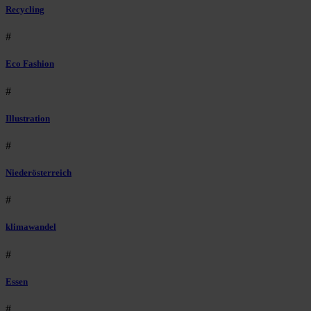
Recycling
#
Eco Fashion
#
Illustration
#
Niederösterreich
#
klimawandel
#
Essen
#