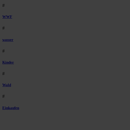
#
WWF
#
wasser
#
Kinder
#
Wald
#
Einkaufen