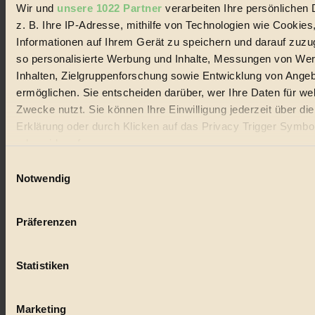
Wir und
unsere 1022 Partner
verarbeiten Ihre persönlichen 
#
z. B. Ihre IP-Adresse, mithilfe von Technologien wie Cookies
Lebensmittel
Informationen auf Ihrem Gerät zu speichern und darauf zuzu
so personalisierte Werbung und Inhalte, Messungen von We
#
Inhalten, Zielgruppenforschung sowie Entwicklung von Ange
ermöglichen. Sie entscheiden darüber, wer Ihre Daten für we
Natur
Zwecke nutzt. Sie können Ihre Einwilligung jederzeit über di
#
Erklärung oder durch Klicken auf das Privacy Trigger Symbo
oder widerrufen
kinderbuch
Einwilligungsauswahl
Wenn Sie es erlauben, würden wir auch gerne:
#
Notwendig
Informationen über Ihre geografische Lage erfassen, 
Umwelt
auf einige Meter genau sein können
Präferenzen
Ihr Gerät durch aktives Scannen nach bestimmten 
#
(Fingerprinting) identifizieren
Essen
Statistiken
Erfahren Sie mehr darüber, wie Ihre persönlichen Daten verar
werden, und legen Sie Ihre Präferenzen im
Abschnitt Einzel
#
fest.
Marketing