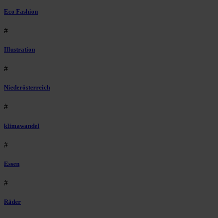
Eco Fashion
#
Illustration
#
Niederösterreich
#
klimawandel
#
Essen
#
Räder