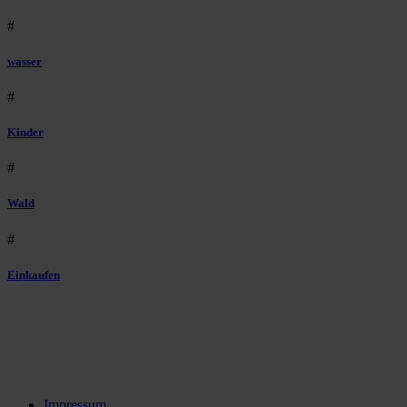
#
wasser
#
Kinder
#
Wald
#
Einkaufen
Impressum