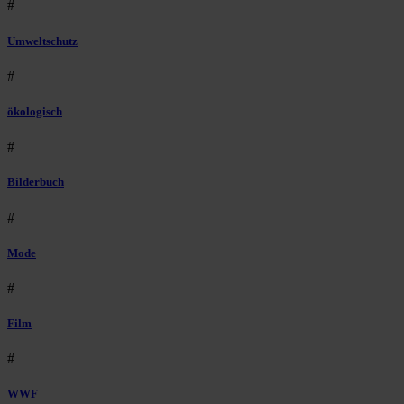
#
Umweltschutz
#
ökologisch
#
Bilderbuch
#
Mode
#
Film
#
WWF