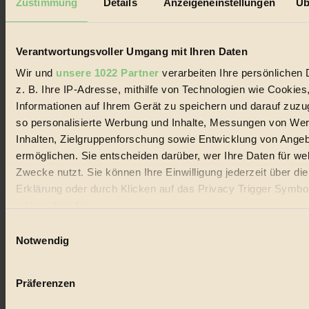
Zustimmung
Details
Anzeigeneinstellungen
Üb
Biorama steht für einen nachhaltigen Lebensstil und bewussten
Lebenswandel. Es ist eine moderne Plattform für Ideen, Menschen
und Produkte, ein Leitfaden im schnell wachsenden Markt des
Handels mit Bioprodukten, des Fair-Trade sowie der Branche
Verantwortungsvoller Umgang mit Ihren Daten
alternativer Energien.
Wir und
unsere 1022 Partner
verarbeiten Ihre persönlichen 
Social Media
z. B. Ihre IP-Adresse, mithilfe von Technologien wie Cookies
22.601 Fans auf Facebook
Informationen auf Ihrem Gerät zu speichern und darauf zuzu
3.415 Follower auf Twitter
Folge uns auf Instagram
so personalisierte Werbung und Inhalte, Messungen von We
Themen
Inhalten, Zielgruppenforschung sowie Entwicklung von Ange
#
ermöglichen. Sie entscheiden darüber, wer Ihre Daten für we
Zwecke nutzt. Sie können Ihre Einwilligung jederzeit über di
Bio
Erklärung oder durch Klicken auf das Privacy Trigger Symbo
#
oder widerrufen
Einwilligungsauswahl
Nachhaltigkeit
Wenn Sie es erlauben, würden wir auch gerne:
Notwendig
#
Informationen über Ihre geografische Lage erfassen, 
auf einige Meter genau sein können
Vegan
Präferenzen
Ihr Gerät durch aktives Scannen nach bestimmten 
(Fingerprinting) identifizieren