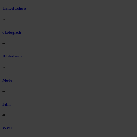
Umweltschutz
#
ökologisch
#
Bilderbuch
#
Mode
#
Film
#
WWF