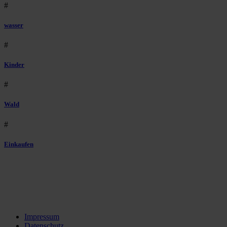
#
wasser
#
Kinder
#
Wald
#
Einkaufen
Impressum
Datenschutz