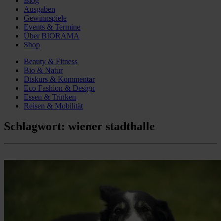
Blog
Ausgaben
Gewinnspiele
Events & Termine
Über BIORAMA
Shop
Beauty & Fitness
Bio & Natur
Diskurs & Kommentar
Eco Fashion & Design
Essen & Trinken
Reisen & Mobilität
Schlagwort:
wiener stadthalle