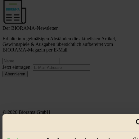
Der BIORAMA-Newsletter
Erhalte in regelmäßigen Abständen die aktuellsten Artikel,
Gewinnspiele & Ausgaben übersichtlich aufbereitet vom
BIORAMA-Magazin per E-Mail.
Jetzt eintragen:
© 2026 Biorama GmbH
Impressum & Disclaimer
Datenschutz
Mediadaten