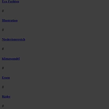
Eco Fashion
#
Illustration
#
Niederösterreich
#
klimawandel
#
Essen
#
Räder
#