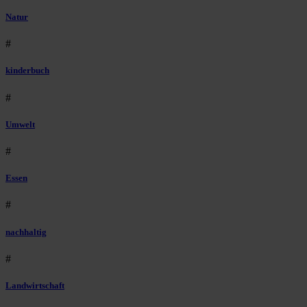
Natur
#
kinderbuch
#
Umwelt
#
Essen
#
nachhaltig
#
Landwirtschaft