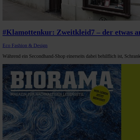
#Klamottenkur: Zweitkleid7 – der etwas
Eco Fashion & Design
Während ein Secondhand-Shop einerseits dabei behilflich ist, Schrankin