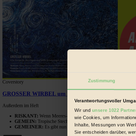
Zustimmung
Coverstory
GROSSER WIRBEL um Versuche, den Ozean und sein
Verantwortungsvoller Umgan
Außerdem im Heft
Wir und
unsere 1022 Partne
RISKANT:
Wenn Meeres- und Wildvögel im Freilandhühnerbe
wie Cookies, um Information
GEMEIN:
Tropische Stechmücken fühlen sich in Mitteleuropa
Inhalte, Messungen von Werb
GEMEINER:
Es gibt nun Weinflaschen, die nach Entleerung
Sie entscheiden darüber, wer