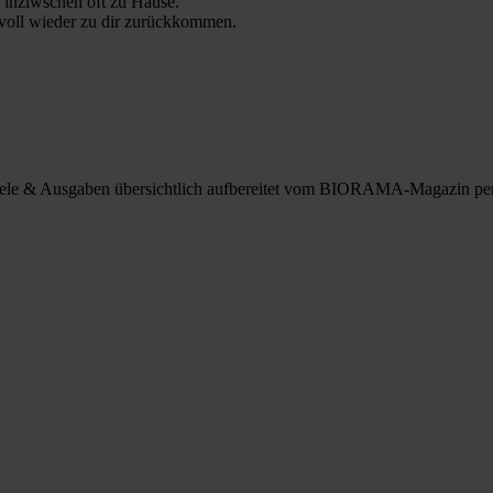
 inziwschen oft zu Hause.
 voll wieder zu dir zurückkommen.
spiele & Ausgaben übersichtlich aufbereitet vom BIORAMA-Magazin pe