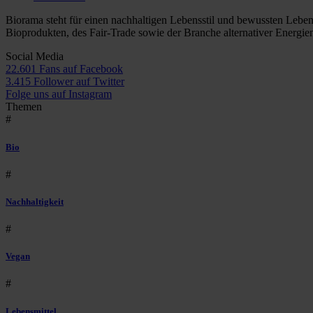
Biorama steht für einen nachhaltigen Lebensstil und bewussten Lebe
Bioprodukten, des Fair-Trade sowie der Branche alternativer Energie
Social Media
22.601 Fans auf Facebook
3.415 Follower auf Twitter
Folge uns auf Instagram
Themen
#
Bio
#
Nachhaltigkeit
#
Vegan
#
Lebensmittel