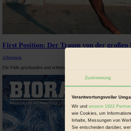
First Position: Der Traum von der großen 
Allgemein
Die Füße geschunden und schmerzende Muskeln – Regisseurin Bess Karg
Zustimmung
Verantwortungsvoller Umgan
Wir und
unsere 1022 Partne
wie Cookies, um Information
Inhalte, Messungen von Werb
Sie entscheiden darüber, wer