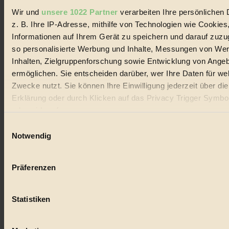
Wir und
unsere 1022 Partner
verarbeiten Ihre persönlichen 
z. B. Ihre IP-Adresse, mithilfe von Technologien wie Cookies
© 2026 Biorama GmbH
Informationen auf Ihrem Gerät zu speichern und darauf zuzu
so personalisierte Werbung und Inhalte, Messungen von We
Impressum & Disclaimer
Datenschutz
Inhalten, Zielgruppenforschung sowie Entwicklung von Ange
Mediadaten
ermöglichen. Sie entscheiden darüber, wer Ihre Daten für we
Biorama steht für einen nachhaltigen Lebensstil und bewussten
Zwecke nutzt. Sie können Ihre Einwilligung jederzeit über di
Lebenswandel. Es ist eine moderne Plattform für Ideen, Menschen
Erklärung oder durch Klicken auf das Privacy Trigger Symbo
und Produkte, ein Leitfaden im schnell wachsenden Markt des
oder widerrufen
Handels mit Bioprodukten, des Fair-Trade sowie der Branche
alternativer Energien.
Einwilligungsauswahl
Wenn Sie es erlauben, würden wir auch gerne:
Notwendig
Social Media
Informationen über Ihre geografische Lage erfassen, 
22.601 Fans auf Facebook
3.415 Follower auf Twitter
auf einige Meter genau sein können
Folge uns auf Instagram
Präferenzen
Ihr Gerät durch aktives Scannen nach bestimmten 
Themen
(Fingerprinting) identifizieren
#
Statistiken
Erfahren Sie mehr darüber, wie Ihre persönlichen Daten verar
Bio
werden, und legen Sie Ihre Präferenzen im
Abschnitt Einzel
fest.
#