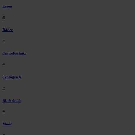
Essen
#
Räder
#
Umweltschutz
#
ökologisch
#
Bilderbuch
#
Mode