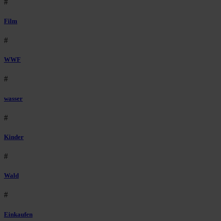
#
Film
#
WWF
#
wasser
#
Kinder
#
Wald
#
Einkaufen