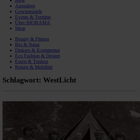
Blog
Ausgaben
Gewinnspiele
Events & Termine
Über BIORAMA
Shop
Beauty & Fitness
Bio & Natur
Diskurs & Kommentar
Eco Fashion & Design
Essen & Trinken
Reisen & Mobilität
Schlagwort:
WestLicht