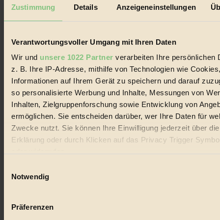
Mediadaten
Zustimmung
Details
Anzeigeneinstellungen
Üb
Biorama steht für einen nachhaltigen Lebensstil und bewussten
Lebenswandel. Es ist eine moderne Plattform für Ideen, Menschen
und Produkte, ein Leitfaden im schnell wachsenden Markt des
Verantwortungsvoller Umgang mit Ihren Daten
Handels mit Bioprodukten, des Fair-Trade sowie der Branche
alternativer Energien.
Wir und
unsere 1022 Partner
verarbeiten Ihre persönlichen 
z. B. Ihre IP-Adresse, mithilfe von Technologien wie Cookies
Social Media
22.601 Fans auf Facebook
Informationen auf Ihrem Gerät zu speichern und darauf zuzu
3.415 Follower auf Twitter
so personalisierte Werbung und Inhalte, Messungen von We
Folge uns auf Instagram
Inhalten, Zielgruppenforschung sowie Entwicklung von Ange
Themen
#
ermöglichen. Sie entscheiden darüber, wer Ihre Daten für we
Zwecke nutzt. Sie können Ihre Einwilligung jederzeit über di
Bio
Erklärung oder durch Klicken auf das Privacy Trigger Symbo
oder widerrufen
#
Einwilligungsauswahl
Nachhaltigkeit
Wenn Sie es erlauben, würden wir auch gerne:
Notwendig
Informationen über Ihre geografische Lage erfassen, 
#
auf einige Meter genau sein können
Präferenzen
Vegan
Ihr Gerät durch aktives Scannen nach bestimmten 