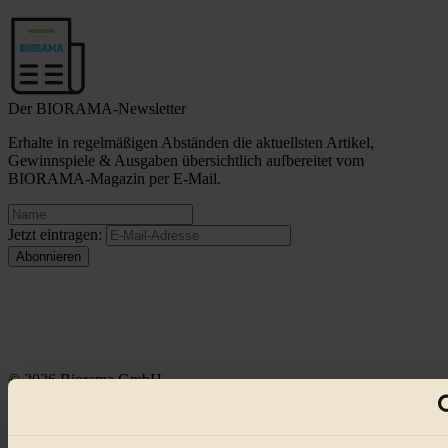
Der BIORAMA-Newsletter
Erhalte in regelmäßigen Abständen die aktuellsten Artikel,
Gewinnspiele & Ausgaben übersichtlich aufbereitet vom
BIORAMA-Magazin per E-Mail.
Jetzt eintragen:
© 2026 Biorama GmbH
Impressum & Disclaimer
Datenschutz