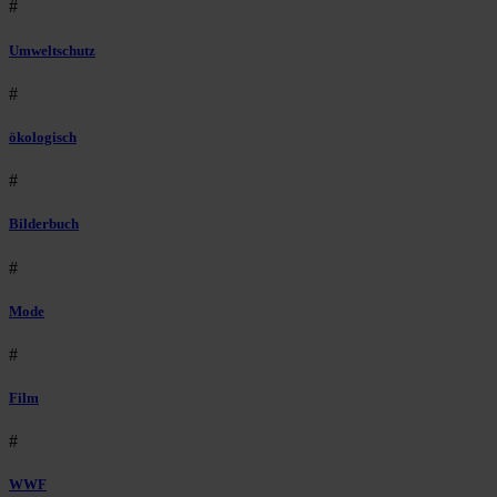
#
Umweltschutz
#
ökologisch
#
Bilderbuch
#
Mode
#
Film
#
WWF