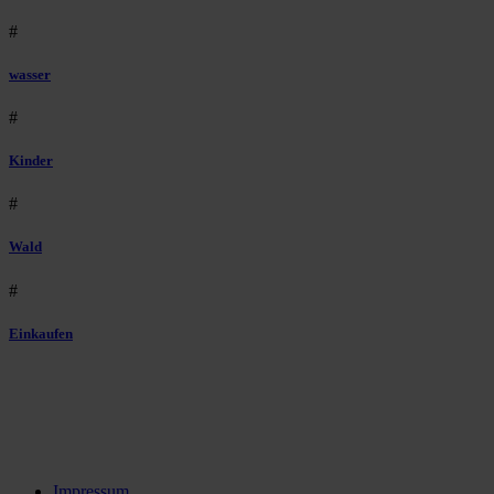
#
wasser
#
Kinder
#
Wald
#
Einkaufen
Impressum