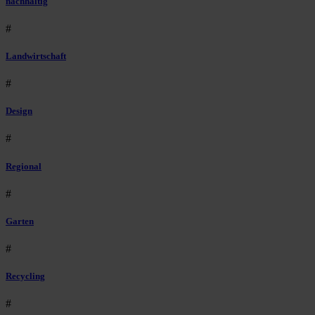
nachhaltig
#
Landwirtschaft
#
Design
#
Regional
#
Garten
#
Recycling
#