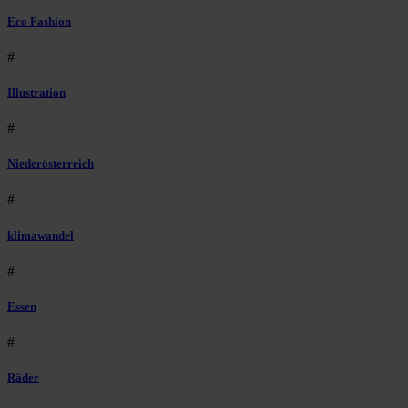
Eco Fashion
#
Illustration
#
Niederösterreich
#
klimawandel
#
Essen
#
Räder