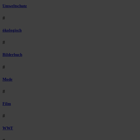
Umweltschutz
#
ökologisch
#
Bilderbuch
#
Mode
#
Film
#
WWF