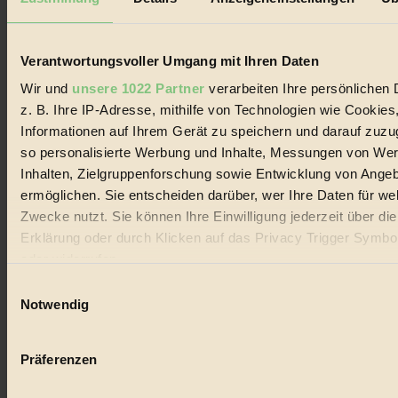
Biorama steht für einen nachhaltigen Lebensstil und bewussten
Lebenswandel. Es ist eine moderne Plattform für Ideen, Menschen
und Produkte, ein Leitfaden im schnell wachsenden Markt des
Handels mit Bioprodukten, des Fair-Trade sowie der Branche
Verantwortungsvoller Umgang mit Ihren Daten
alternativer Energien.
Wir und
unsere 1022 Partner
verarbeiten Ihre persönlichen 
Social Media
z. B. Ihre IP-Adresse, mithilfe von Technologien wie Cookies
22.601 Fans auf Facebook
Informationen auf Ihrem Gerät zu speichern und darauf zuzu
3.415 Follower auf Twitter
Folge uns auf Instagram
so personalisierte Werbung und Inhalte, Messungen von We
Themen
Inhalten, Zielgruppenforschung sowie Entwicklung von Ange
#
ermöglichen. Sie entscheiden darüber, wer Ihre Daten für we
Zwecke nutzt. Sie können Ihre Einwilligung jederzeit über di
Bio
Erklärung oder durch Klicken auf das Privacy Trigger Symbo
#
oder widerrufen
Einwilligungsauswahl
Nachhaltigkeit
Wenn Sie es erlauben, würden wir auch gerne:
Notwendig
#
Informationen über Ihre geografische Lage erfassen, 
auf einige Meter genau sein können
Vegan
Präferenzen
Ihr Gerät durch aktives Scannen nach bestimmten 
#
(Fingerprinting) identifizieren