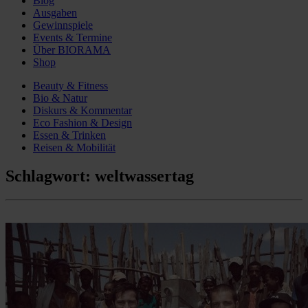
Blog
Ausgaben
Gewinnspiele
Events & Termine
Über BIORAMA
Shop
Beauty & Fitness
Bio & Natur
Diskurs & Kommentar
Eco Fashion & Design
Essen & Trinken
Reisen & Mobilität
Schlagwort:
weltwassertag