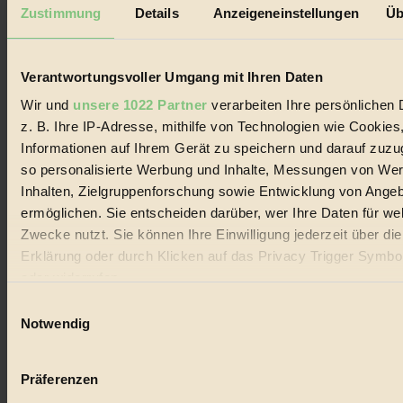
Mediadaten
Zustimmung
Details
Anzeigeneinstellungen
Üb
Biorama steht für einen nachhaltigen Lebensstil und bewussten
Lebenswandel. Es ist eine moderne Plattform für Ideen, Menschen
und Produkte, ein Leitfaden im schnell wachsenden Markt des
Verantwortungsvoller Umgang mit Ihren Daten
Handels mit Bioprodukten, des Fair-Trade sowie der Branche
alternativer Energien.
Wir und
unsere 1022 Partner
verarbeiten Ihre persönlichen 
z. B. Ihre IP-Adresse, mithilfe von Technologien wie Cookies
Social Media
22.601 Fans auf Facebook
Informationen auf Ihrem Gerät zu speichern und darauf zuzu
3.415 Follower auf Twitter
so personalisierte Werbung und Inhalte, Messungen von We
Folge uns auf Instagram
Inhalten, Zielgruppenforschung sowie Entwicklung von Ange
Themen
#
ermöglichen. Sie entscheiden darüber, wer Ihre Daten für we
Zwecke nutzt. Sie können Ihre Einwilligung jederzeit über di
Bio
Erklärung oder durch Klicken auf das Privacy Trigger Symbo
oder widerrufen
#
Einwilligungsauswahl
Nachhaltigkeit
Wenn Sie es erlauben, würden wir auch gerne:
Notwendig
Informationen über Ihre geografische Lage erfassen, 
#
auf einige Meter genau sein können
Präferenzen
Vegan
Ihr Gerät durch aktives Scannen nach bestimmten 