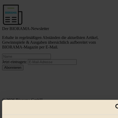
Der BIORAMA-Newsletter
Erhalte in regelmäßigen Abständen die aktuellsten Artikel,
Gewinnspiele & Ausgaben übersichtlich aufbereitet vom
BIORAMA-Magazin per E-Mail.
Jetzt eintragen:
© 2026 Biorama GmbH
Impressum & Disclaimer
Datenschutz