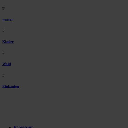
#
wasser
#
Kinder
#
Wald
#
Einkaufen
Impressum