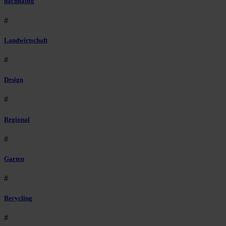
nachhaltig
#
Landwirtschaft
#
Design
#
Regional
#
Garten
#
Recycling
#