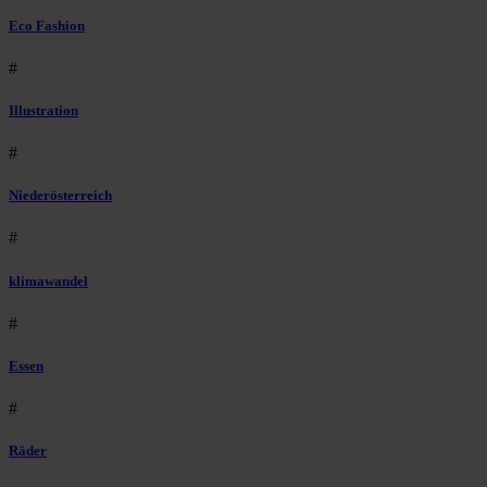
Eco Fashion
#
Illustration
#
Niederösterreich
#
klimawandel
#
Essen
#
Räder