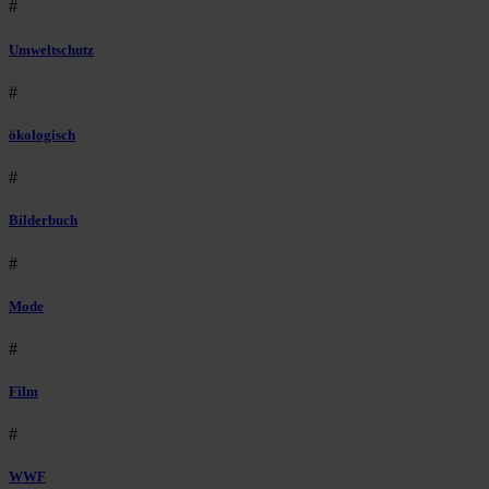
#
Umweltschutz
#
ökologisch
#
Bilderbuch
#
Mode
#
Film
#
WWF