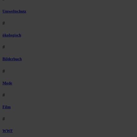
Umweltschutz
#
ökologisch
#
Bilderbuch
#
Mode
#
Film
#
WWF