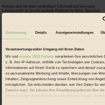
Biorama steht für einen nachhaltigen Lebensstil und bewussten
Lebenswandel. Es ist eine moderne Plattform für Ideen, Menschen
und Produkte, ein Leitfaden im schnell wachsenden Markt des
Handels mit Bioprodukten, des Fair-Trade sowie der Branche
alternativer Energien.
Social Media
Zustimmung
Details
Anzeigeneinstellungen
Üb
22.601 Fans auf Facebook
3.415 Follower auf Twitter
Folge uns auf Instagram
Themen
Verantwortungsvoller Umgang mit Ihren Daten
#
Wir und
unsere 1022 Partner
verarbeiten Ihre persönlichen 
Bio
z. B. Ihre IP-Adresse, mithilfe von Technologien wie Cookies
Informationen auf Ihrem Gerät zu speichern und darauf zuzu
#
so personalisierte Werbung und Inhalte, Messungen von We
Inhalten, Zielgruppenforschung sowie Entwicklung von Ange
Nachhaltigkeit
ermöglichen. Sie entscheiden darüber, wer Ihre Daten für we
#
Zwecke nutzt. Sie können Ihre Einwilligung jederzeit über di
Erklärung oder durch Klicken auf das Privacy Trigger Symbo
Vegan
oder widerrufen