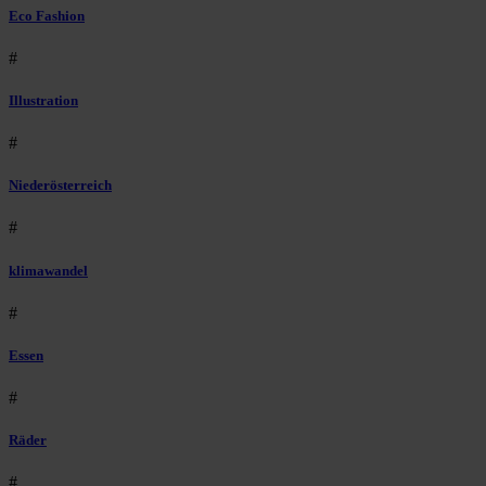
Eco Fashion
#
Illustration
#
Niederösterreich
#
klimawandel
#
Essen
#
Räder
#