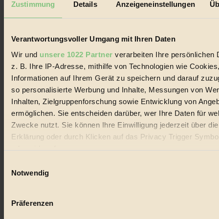
Zustimmung
Details
Anzeigeneinstellungen
Üb
Biorama steht für einen nachhaltigen Lebensstil und bewussten
Lebenswandel. Es ist eine moderne Plattform für Ideen, Menschen
und Produkte, ein Leitfaden im schnell wachsenden Markt des
Verantwortungsvoller Umgang mit Ihren Daten
Handels mit Bioprodukten, des Fair-Trade sowie der Branche
alternativer Energien.
Wir und
unsere 1022 Partner
verarbeiten Ihre persönlichen 
Social Media
z. B. Ihre IP-Adresse, mithilfe von Technologien wie Cookies
22.601 Fans auf Facebook
Informationen auf Ihrem Gerät zu speichern und darauf zuzu
3.415 Follower auf Twitter
so personalisierte Werbung und Inhalte, Messungen von We
Folge uns auf Instagram
Themen
Inhalten, Zielgruppenforschung sowie Entwicklung von Ange
#
ermöglichen. Sie entscheiden darüber, wer Ihre Daten für we
Zwecke nutzt. Sie können Ihre Einwilligung jederzeit über di
Bio
Erklärung oder durch Klicken auf das Privacy Trigger Symbo
#
oder widerrufen
Einwilligungsauswahl
Nachhaltigkeit
Wenn Sie es erlauben, würden wir auch gerne:
Notwendig
Informationen über Ihre geografische Lage erfassen, 
#
auf einige Meter genau sein können
Präferenzen
Vegan
Ihr Gerät durch aktives Scannen nach bestimmten 