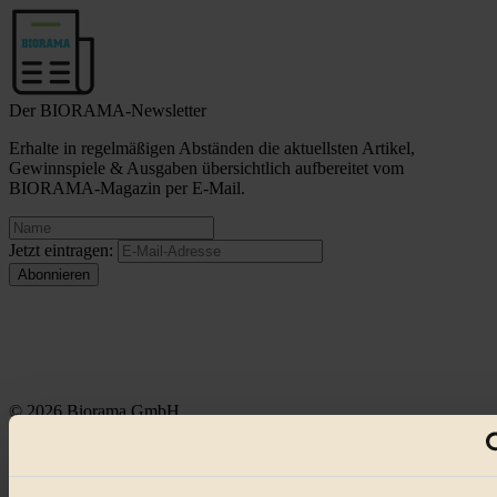
Der BIORAMA-Newsletter
Erhalte in regelmäßigen Abständen die aktuellsten Artikel,
Gewinnspiele & Ausgaben übersichtlich aufbereitet vom
BIORAMA-Magazin per E-Mail.
Jetzt eintragen:
© 2026 Biorama GmbH
Impressum & Disclaimer
Datenschutz
Mediadaten