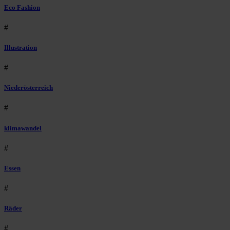
Eco Fashion
#
Illustration
#
Niederösterreich
#
klimawandel
#
Essen
#
Räder
#