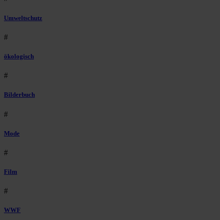
Umweltschutz
#
ökologisch
#
Bilderbuch
#
Mode
#
Film
#
WWF