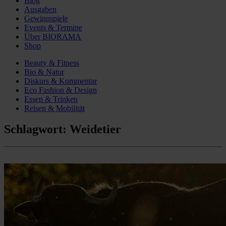
Blog
Ausgaben
Gewinnspiele
Events & Termine
Über BIORAMA
Shop
Beauty & Fitness
Bio & Natur
Diskurs & Kommentar
Eco Fashion & Design
Essen & Trinken
Reisen & Mobilität
Schlagwort:
Weidetier