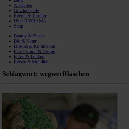
Blog
Ausgaben
Gewinnspiele
Events & Termine
Über BIORAMA
Shop
Beauty & Fitness
Bio & Natur
Diskurs & Kommentar
Eco Fashion & Design
Essen & Trinken
Reisen & Mobilität
Schlagwort:
wegwerfflaschen