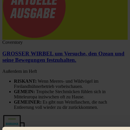
Coverstory
GROSSER WIRBEL um Versuche, den Ozean und
seine Bewegungen festzuhalten.
Außerdem im Heft
RISKANT:
Wenn Meeres- und Wildvögel im
Freilandhühnerbetrieb vorbeischauen.
GEMEIN:
Tropische Stechmücken fühlen sich in
Mitteleuropa inziwschen oft zu Hause.
GEMEINER:
Es gibt nun Weinflaschen, die nach
Entleerung voll wieder zu dir zurückkommen.