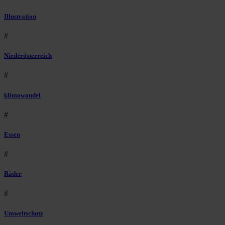
Illustration
#
Niederösterreich
#
klimawandel
#
Essen
#
Räder
#
Umweltschutz