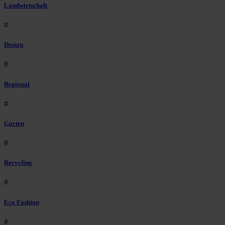
Landwirtschaft
#
Design
#
Regional
#
Garten
#
Recycling
#
Eco Fashion
#