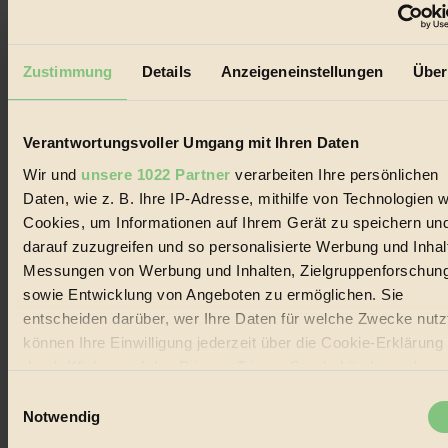
Der BIORAMA-Newsletter
Zustimmung
Details
Anzeigeneinstellungen
Über
Erhalte in regelmäßigen Abständen die aktuellsten Artikel,
Gewinnspiele & Ausgaben übersichtlich aufbereitet vom
BIORAMA-Magazin per E-Mail.
Verantwortungsvoller Umgang mit Ihren Daten
Jetzt eintragen:
Wir und
unsere 1022 Partner
verarbeiten Ihre persönlichen
Daten, wie z. B. Ihre IP-Adresse, mithilfe von Technologien w
Cookies, um Informationen auf Ihrem Gerät zu speichern un
darauf zuzugreifen und so personalisierte Werbung und Inhal
Messungen von Werbung und Inhalten, Zielgruppenforschun
sowie Entwicklung von Angeboten zu ermöglichen. Sie
© 2026 Biorama GmbH
entscheiden darüber, wer Ihre Daten für welche Zwecke nutzt
können Ihre Einwilligung jederzeit über die Cookie-Erklärung
Impressum & Disclaimer
Datenschutz
durch Klicken auf das Privacy Trigger Symbol ändern oder
Mediadaten
widerrufen
Einwilligungsauswahl
Biorama steht für einen nachhaltigen Lebensstil und bewussten
Notwendig
Lebenswandel. Es ist eine moderne Plattform für Ideen, Menschen
Wenn Sie es erlauben, würden wir auch gerne: