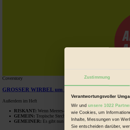
Zustimmung
Coverstory
GROSSER WIRBEL um Versuche, den Ozean und sein
Verantwortungsvoller Umgan
Außerdem im Heft
Wir und
unsere 1022 Partne
RISKANT:
Wenn Meeres- und Wildvögel im Freilandhühnerbe
wie Cookies, um Information
GEMEIN:
Tropische Stechmücken fühlen sich in Mitteleuropa
Inhalte, Messungen von Werb
GEMEINER:
Es gibt nun Weinflaschen, die nach Entleerung
Sie entscheiden darüber, wer