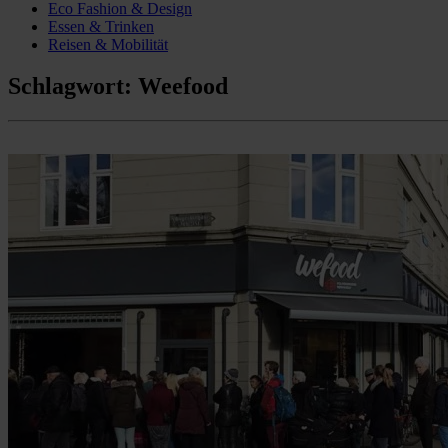
Eco Fashion & Design
Essen & Trinken
Reisen & Mobilität
Schlagwort:
Weefood