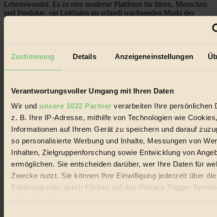
Lebenswandel. Es ist eine moderne Plattform für Ideen, Menschen
und Produkte, ein Leitfaden im schnell wachsenden Markt des
Handels mit Bioprodukten, des Fair-Trade sowie der Branche
alternativer Energien.
Social Media
22.601 Fans auf Facebook
Zustimmung
Details
Anzeigeneinstellungen
Üb
3.415 Follower auf Twitter
Folge uns auf Instagram
Themen
#
Verantwortungsvoller Umgang mit Ihren Daten
Wir und
unsere 1022 Partner
verarbeiten Ihre persönlichen 
Bio
z. B. Ihre IP-Adresse, mithilfe von Technologien wie Cookies
#
Informationen auf Ihrem Gerät zu speichern und darauf zuzu
so personalisierte Werbung und Inhalte, Messungen von We
Nachhaltigkeit
Inhalten, Zielgruppenforschung sowie Entwicklung von Ange
ermöglichen. Sie entscheiden darüber, wer Ihre Daten für we
#
Zwecke nutzt. Sie können Ihre Einwilligung jederzeit über di
Vegan
Erklärung oder durch Klicken auf das Privacy Trigger Symbo
oder widerrufen
#
Einwilligungsauswahl