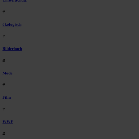
Umweltschutz
#
ökologisch
#
Bilderbuch
#
Mode
#
Film
#
WWF
#