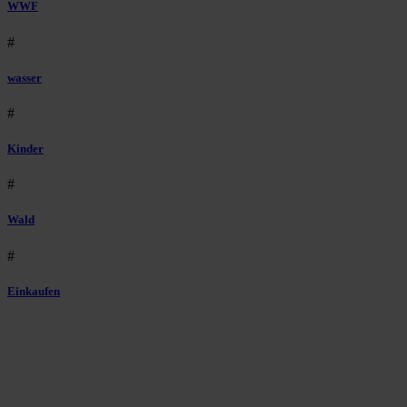
WWF
#
wasser
#
Kinder
#
Wald
#
Einkaufen