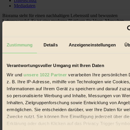
Datenschutz
Mediadaten
Biorama steht für einen nachhaltigen Lebensstil und bewussten
Lebenswandel. Es ist eine moderne Plattform für Ideen, Menschen
und Produkte, ein Leitfaden im schnell wachsenden Markt des
Handels mit Bioprodukten, des Fair-Trade sowie der Branche
alternativer Energien.
Zustimmung
Details
Anzeigeneinstellungen
Üb
Social Media
22.601 Fans auf Facebook
3.415 Follower auf Twitter
Folge uns auf Instagram
Verantwortungsvoller Umgang mit Ihren Daten
Themen
#
Wir und
unsere 1022 Partner
verarbeiten Ihre persönlichen 
z. B. Ihre IP-Adresse, mithilfe von Technologien wie Cookies
Bio
Informationen auf Ihrem Gerät zu speichern und darauf zuzu
#
so personalisierte Werbung und Inhalte, Messungen von We
Inhalten, Zielgruppenforschung sowie Entwicklung von Ange
Nachhaltigkeit
ermöglichen. Sie entscheiden darüber, wer Ihre Daten für we
Zwecke nutzt. Sie können Ihre Einwilligung jederzeit über di
#
Erklärung oder durch Klicken auf das Privacy Trigger Symbo
Vegan