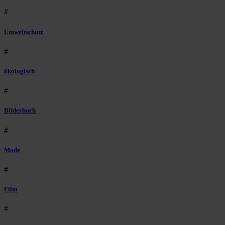
#
Umweltschutz
#
ökologisch
#
Bilderbuch
#
Mode
#
Film
#