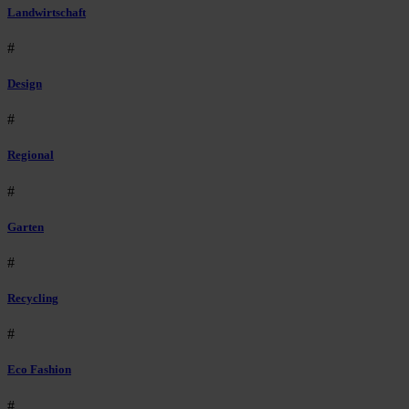
Landwirtschaft
#
Design
#
Regional
#
Garten
#
Recycling
#
Eco Fashion
#