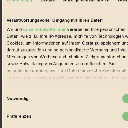
Der BIORAMA-Newsletter
Verantwortungsvoller Umgang mit Ihren Daten
Erhalte in regelmäßigen Abständen die aktuellsten Artikel,
Gewinnspiele & Ausgaben übersichtlich aufbereitet vom
Wir und
unsere 1022 Partner
verarbeiten Ihre persönlichen
BIORAMA-Magazin per E-Mail.
Daten, wie z. B. Ihre IP-Adresse, mithilfe von Technologien w
Cookies, um Informationen auf Ihrem Gerät zu speichern un
Jetzt eintragen:
darauf zuzugreifen und so personalisierte Werbung und Inhal
Messungen von Werbung und Inhalten, Zielgruppenforschun
sowie Entwicklung von Angeboten zu ermöglichen. Sie
entscheiden darüber, wer Ihre Daten für welche Zwecke nutzt
können Ihre Einwilligung jederzeit über die Cookie-Erklärung
durch Klicken auf das Privacy Trigger Symbol ändern oder
© 2026 Biorama GmbH
widerrufen
Einwilligungsauswahl
Notwendig
Impressum & Disclaimer
Datenschutz
Wenn Sie es erlauben, würden wir auch gerne:
Mediadaten
Informationen über Ihre geografische Lage erfassen,
Präferenzen
Biorama steht für einen nachhaltigen Lebensstil und bewussten
welche bis auf einige Meter genau sein können
Lebenswandel. Es ist eine moderne Plattform für Ideen, Menschen
Ihr Gerät durch aktives Scannen nach bestimmten