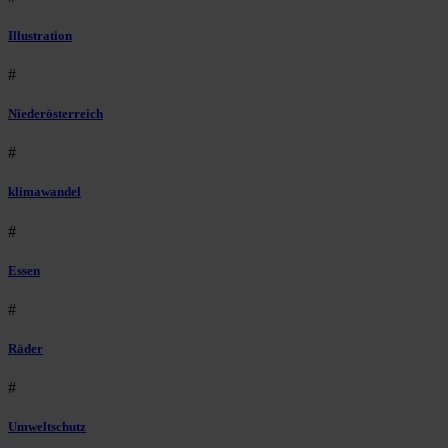
Illustration
#
Niederösterreich
#
klimawandel
#
Essen
#
Räder
#
Umweltschutz