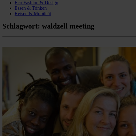
Eco Fashion & Design
Essen & Trinken
Reisen & Mobilität
Schlagwort:
waldzell meeting