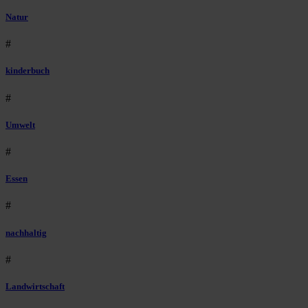
Natur
#
kinderbuch
#
Umwelt
#
Essen
#
nachhaltig
#
Landwirtschaft