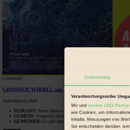
Zustimmung
Coverstory
GROSSER WIRBEL um Versuche, den Ozean und sein
Verantwortungsvoller Umgan
Außerdem im Heft
Wir und
unsere 1022 Partne
RISKANT:
Wenn Meeres- und Wildvögel im Freilandhühnerbe
wie Cookies, um Information
GEMEIN:
Tropische Stechmücken fühlen sich in Mitteleuropa
Inhalte, Messungen von Werb
GEMEINER:
Es gibt nun Weinflaschen, die nach Entleerung
Sie entscheiden darüber, wer