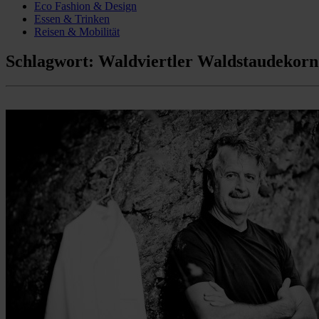
Eco Fashion & Design
Essen & Trinken
Reisen & Mobilität
Schlagwort:
Waldviertler Waldstaudekorn