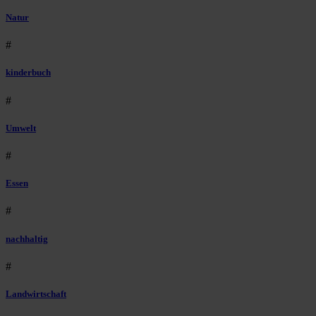
Natur
#
kinderbuch
#
Umwelt
#
Essen
#
nachhaltig
#
Landwirtschaft