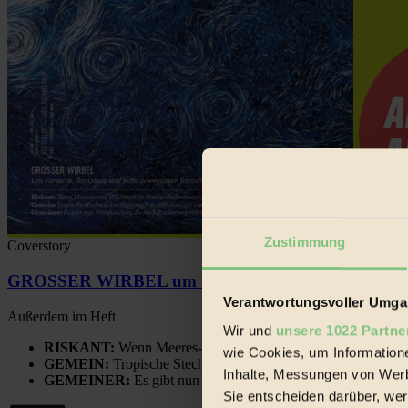
Zustimmung
Coverstory
GROSSER WIRBEL um Versuche, den Ozean und sein
Verantwortungsvoller Umgan
Außerdem im Heft
Wir und
unsere 1022 Partne
RISKANT:
Wenn Meeres- und Wildvögel im Freilandhühnerbe
wie Cookies, um Information
GEMEIN:
Tropische Stechmücken fühlen sich in Mitteleuropa
Inhalte, Messungen von Werb
GEMEINER:
Es gibt nun Weinflaschen, die nach Entleerung
Sie entscheiden darüber, wer