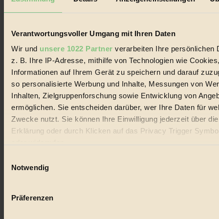
Biorama steht für einen nachhaltigen Lebensstil und bewussten
Lebenswandel. Es ist eine moderne Plattform für Ideen, Menschen
und Produkte, ein Leitfaden im schnell wachsenden Markt des
Handels mit Bioprodukten, des Fair-Trade sowie der Branche
Verantwortungsvoller Umgang mit Ihren Daten
alternativer Energien.
Wir und
unsere 1022 Partner
verarbeiten Ihre persönlichen 
Social Media
z. B. Ihre IP-Adresse, mithilfe von Technologien wie Cookies
22.601 Fans auf Facebook
Informationen auf Ihrem Gerät zu speichern und darauf zuzu
3.415 Follower auf Twitter
Folge uns auf Instagram
so personalisierte Werbung und Inhalte, Messungen von We
Themen
Inhalten, Zielgruppenforschung sowie Entwicklung von Ange
#
ermöglichen. Sie entscheiden darüber, wer Ihre Daten für we
Zwecke nutzt. Sie können Ihre Einwilligung jederzeit über di
Bio
Erklärung oder durch Klicken auf das Privacy Trigger Symbo
#
oder widerrufen
Einwilligungsauswahl
Nachhaltigkeit
Wenn Sie es erlauben, würden wir auch gerne:
Notwendig
#
Informationen über Ihre geografische Lage erfassen, 
auf einige Meter genau sein können
Vegan
Präferenzen
Ihr Gerät durch aktives Scannen nach bestimmten 
#
(Fingerprinting) identifizieren