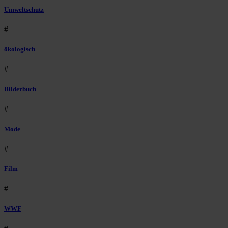
Umweltschutz
#
ökologisch
#
Bilderbuch
#
Mode
#
Film
#
WWF