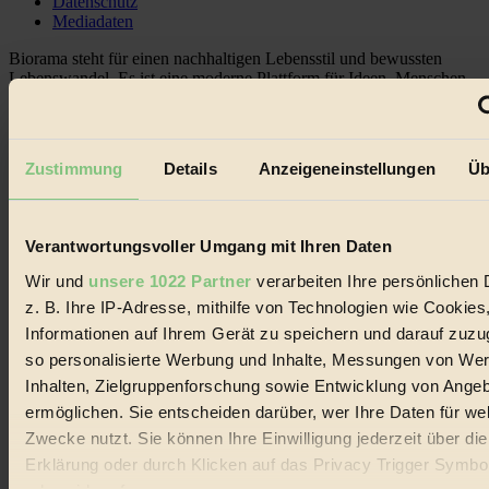
Datenschutz
Mediadaten
Biorama steht für einen nachhaltigen Lebensstil und bewussten
Lebenswandel. Es ist eine moderne Plattform für Ideen, Menschen
und Produkte, ein Leitfaden im schnell wachsenden Markt des
Handels mit Bioprodukten, des Fair-Trade sowie der Branche
alternativer Energien.
Zustimmung
Details
Anzeigeneinstellungen
Üb
Social Media
22.601 Fans auf Facebook
3.415 Follower auf Twitter
Folge uns auf Instagram
Verantwortungsvoller Umgang mit Ihren Daten
Themen
#
Wir und
unsere 1022 Partner
verarbeiten Ihre persönlichen 
z. B. Ihre IP-Adresse, mithilfe von Technologien wie Cookies
Bio
Informationen auf Ihrem Gerät zu speichern und darauf zuzu
#
so personalisierte Werbung und Inhalte, Messungen von We
Inhalten, Zielgruppenforschung sowie Entwicklung von Ange
Nachhaltigkeit
ermöglichen. Sie entscheiden darüber, wer Ihre Daten für we
Zwecke nutzt. Sie können Ihre Einwilligung jederzeit über di
#
Erklärung oder durch Klicken auf das Privacy Trigger Symbo
Vegan