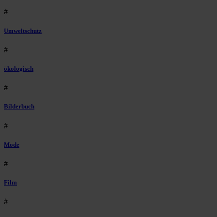
#
Umweltschutz
#
ökologisch
#
Bilderbuch
#
Mode
#
Film
#