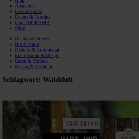
Blog
Ausgaben
Gewinnspiele
Events & Termine
Über BIORAMA
Shop
Beauty & Fitness
Bio & Natur
Diskurs & Kommentar
Eco Fashion & Design
Essen & Trinken
Reisen & Mobilität
Schlagwort:
Waldduft