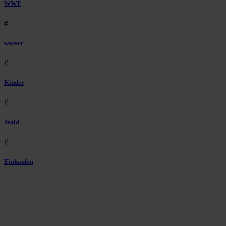
WWF
#
wasser
#
Kinder
#
Wald
#
Einkaufen