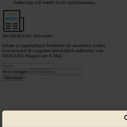
Entleerung voll wieder zu dir zurückkommen.
Der BIORAMA-Newsletter
Erhalte in regelmäßigen Abständen die aktuellsten Artikel,
Gewinnspiele & Ausgaben übersichtlich aufbereitet vom
BIORAMA-Magazin per E-Mail.
Jetzt eintragen:
© 2026 Biorama GmbH
Impressum & Disclaimer