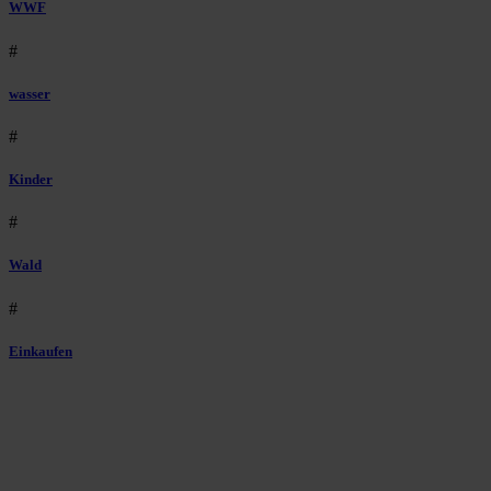
WWF
#
wasser
#
Kinder
#
Wald
#
Einkaufen