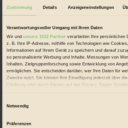
Datenschutz
Mediadaten
Zustimmung
Details
Anzeigeneinstellungen
Üb
Biorama steht für einen nachhaltigen Lebensstil und bewussten
Lebenswandel. Es ist eine moderne Plattform für Ideen, Menschen
und Produkte, ein Leitfaden im schnell wachsenden Markt des
Verantwortungsvoller Umgang mit Ihren Daten
Handels mit Bioprodukten, des Fair-Trade sowie der Branche
alternativer Energien.
Wir und
unsere 1022 Partner
verarbeiten Ihre persönlichen 
z. B. Ihre IP-Adresse, mithilfe von Technologien wie Cookies
Social Media
Informationen auf Ihrem Gerät zu speichern und darauf zuzu
22.601 Fans auf Facebook
3.415 Follower auf Twitter
so personalisierte Werbung und Inhalte, Messungen von We
Folge uns auf Instagram
Inhalten, Zielgruppenforschung sowie Entwicklung von Ange
Themen
ermöglichen. Sie entscheiden darüber, wer Ihre Daten für we
#
Zwecke nutzt. Sie können Ihre Einwilligung jederzeit über di
Bio
Erklärung oder durch Klicken auf das Privacy Trigger Symbo
oder widerrufen
#
Einwilligungsauswahl
Wenn Sie es erlauben, würden wir auch gerne:
Nachhaltigkeit
Notwendig
Informationen über Ihre geografische Lage erfassen, 
#
auf einige Meter genau sein können
Präferenzen
Ihr Gerät durch aktives Scannen nach bestimmten 
Vegan