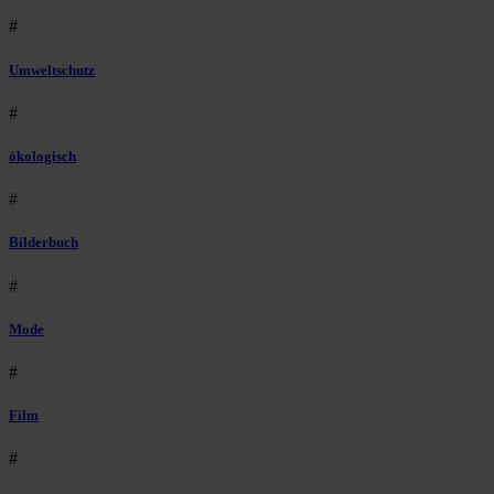
#
Umweltschutz
#
ökologisch
#
Bilderbuch
#
Mode
#
Film
#