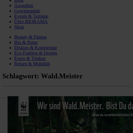
Blog
Ausgaben
Gewinnspiele
Events & Termine
Über BIORAMA
Shop
Beauty & Fitness
Bio & Natur
Diskurs & Kommentar
Eco Fashion & Design
Essen & Trinken
Reisen & Mobilität
Schlagwort:
Wald.Meister