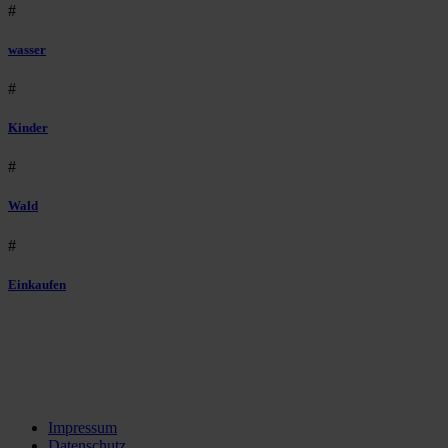
#
wasser
#
Kinder
#
Wald
#
Einkaufen
Impressum
Datenschutz