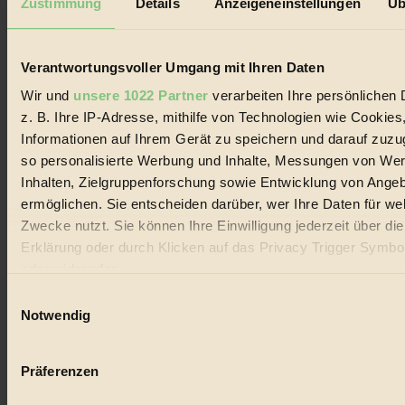
Zustimmung
Details
Anzeigeneinstellungen
Üb
Biorama steht für einen nachhaltigen Lebensstil und bewussten
Lebenswandel. Es ist eine moderne Plattform für Ideen, Menschen
und Produkte, ein Leitfaden im schnell wachsenden Markt des
Handels mit Bioprodukten, des Fair-Trade sowie der Branche
Verantwortungsvoller Umgang mit Ihren Daten
alternativer Energien.
Wir und
unsere 1022 Partner
verarbeiten Ihre persönlichen 
Social Media
z. B. Ihre IP-Adresse, mithilfe von Technologien wie Cookies
22.601 Fans auf Facebook
Informationen auf Ihrem Gerät zu speichern und darauf zuzu
3.415 Follower auf Twitter
Folge uns auf Instagram
so personalisierte Werbung und Inhalte, Messungen von We
Themen
Inhalten, Zielgruppenforschung sowie Entwicklung von Ange
#
ermöglichen. Sie entscheiden darüber, wer Ihre Daten für we
Zwecke nutzt. Sie können Ihre Einwilligung jederzeit über di
Bio
Erklärung oder durch Klicken auf das Privacy Trigger Symbo
#
oder widerrufen
Einwilligungsauswahl
Nachhaltigkeit
Wenn Sie es erlauben, würden wir auch gerne:
Notwendig
#
Informationen über Ihre geografische Lage erfassen, 
auf einige Meter genau sein können
Vegan
Präferenzen
Ihr Gerät durch aktives Scannen nach bestimmten 
(Fingerprinting) identifizieren