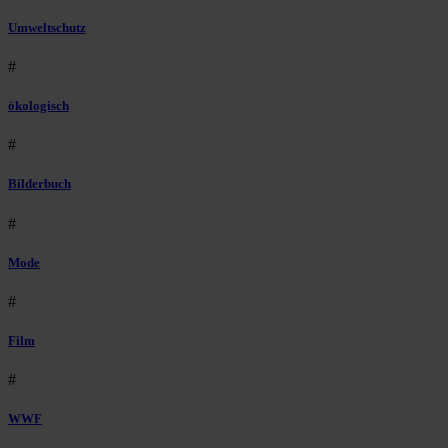
Umweltschutz
#
ökologisch
#
Bilderbuch
#
Mode
#
Film
#
WWF