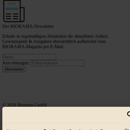
Der BIORAMA-Newsletter
Erhalte in regelmäßigen Abständen die aktuellsten Artikel,
Gewinnspiele & Ausgaben übersichtlich aufbereitet vom
BIORAMA-Magazin per E-Mail.
Jetzt eintragen:
© 2026 Biorama GmbH
Impressum & Disclaimer
Datenschutz
Mediadaten