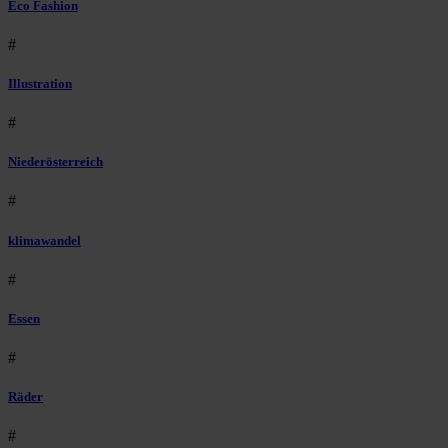
Eco Fashion
#
Illustration
#
Niederösterreich
#
klimawandel
#
Essen
#
Räder
#