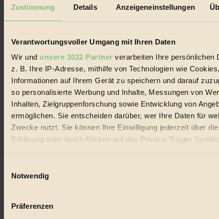
Mediadaten
Zustimmung
Details
Anzeigeneinstellungen
Üb
Biorama steht für einen nachhaltigen Lebensstil und bewussten
Lebenswandel. Es ist eine moderne Plattform für Ideen, Menschen
und Produkte, ein Leitfaden im schnell wachsenden Markt des
Verantwortungsvoller Umgang mit Ihren Daten
Handels mit Bioprodukten, des Fair-Trade sowie der Branche
alternativer Energien.
Wir und
unsere 1022 Partner
verarbeiten Ihre persönlichen 
z. B. Ihre IP-Adresse, mithilfe von Technologien wie Cookies
Social Media
22.601 Fans auf Facebook
Informationen auf Ihrem Gerät zu speichern und darauf zuzu
3.415 Follower auf Twitter
so personalisierte Werbung und Inhalte, Messungen von We
Folge uns auf Instagram
Inhalten, Zielgruppenforschung sowie Entwicklung von Ange
Themen
#
ermöglichen. Sie entscheiden darüber, wer Ihre Daten für we
Zwecke nutzt. Sie können Ihre Einwilligung jederzeit über di
Bio
Erklärung oder durch Klicken auf das Privacy Trigger Symbo
oder widerrufen
#
Einwilligungsauswahl
Nachhaltigkeit
Wenn Sie es erlauben, würden wir auch gerne:
Notwendig
Informationen über Ihre geografische Lage erfassen, 
#
auf einige Meter genau sein können
Präferenzen
Vegan
Ihr Gerät durch aktives Scannen nach bestimmten 