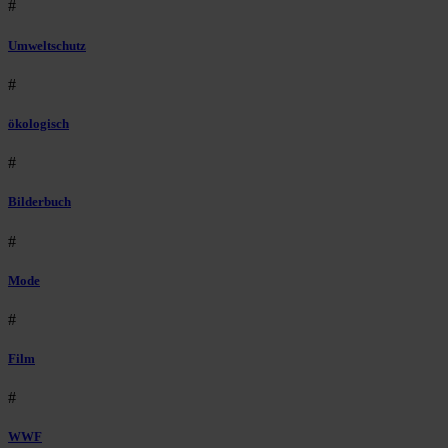
#
Umweltschutz
#
ökologisch
#
Bilderbuch
#
Mode
#
Film
#
WWF