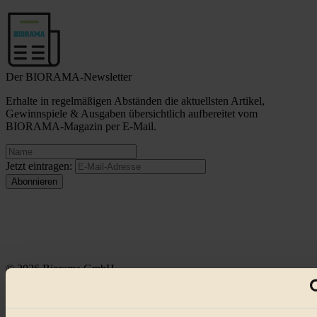
Der BIORAMA-Newsletter
Erhalte in regelmäßigen Abständen die aktuellsten Artikel,
Gewinnspiele & Ausgaben übersichtlich aufbereitet vom
BIORAMA-Magazin per E-Mail.
Jetzt eintragen:
© 2026 Biorama GmbH
Impressum & Disclaimer
Datenschutz