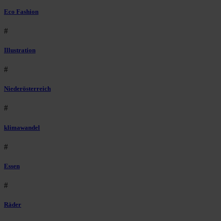
Eco Fashion
#
Illustration
#
Niederösterreich
#
klimawandel
#
Essen
#
Räder