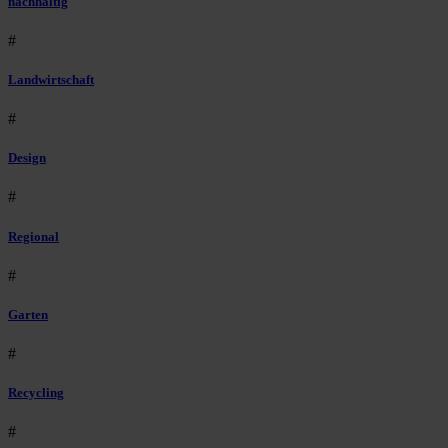
nachhaltig
#
Landwirtschaft
#
Design
#
Regional
#
Garten
#
Recycling
#