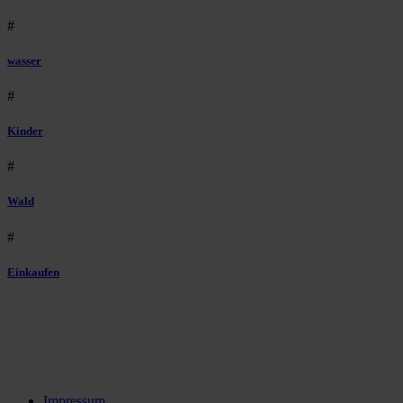
#
wasser
#
Kinder
#
Wald
#
Einkaufen
Impressum