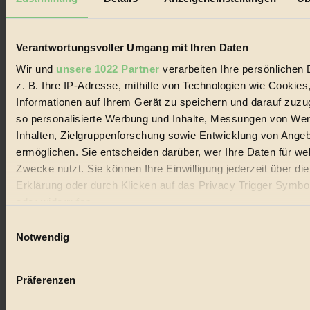
Biorama steht für einen nachhaltigen Lebensstil und bewussten
Lebenswandel. Es ist eine moderne Plattform für Ideen, Menschen
und Produkte, ein Leitfaden im schnell wachsenden Markt des
Handels mit Bioprodukten, des Fair-Trade sowie der Branche
Verantwortungsvoller Umgang mit Ihren Daten
alternativer Energien.
Wir und
unsere 1022 Partner
verarbeiten Ihre persönlichen 
Social Media
z. B. Ihre IP-Adresse, mithilfe von Technologien wie Cookies
22.601 Fans auf Facebook
Informationen auf Ihrem Gerät zu speichern und darauf zuzu
3.415 Follower auf Twitter
Folge uns auf Instagram
so personalisierte Werbung und Inhalte, Messungen von We
Themen
Inhalten, Zielgruppenforschung sowie Entwicklung von Ange
#
ermöglichen. Sie entscheiden darüber, wer Ihre Daten für we
Zwecke nutzt. Sie können Ihre Einwilligung jederzeit über di
Bio
Erklärung oder durch Klicken auf das Privacy Trigger Symbo
#
oder widerrufen
Einwilligungsauswahl
Nachhaltigkeit
Wenn Sie es erlauben, würden wir auch gerne:
Notwendig
#
Informationen über Ihre geografische Lage erfassen, 
auf einige Meter genau sein können
Vegan
Präferenzen
Ihr Gerät durch aktives Scannen nach bestimmten 
#
(Fingerprinting) identifizieren