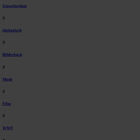
Umweltschutz
#
ökologisch
#
Bilderbuch
#
Mode
#
Film
#
WWF