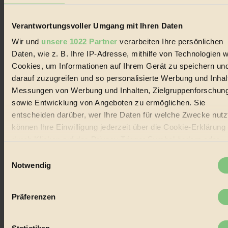
Biorama steht für einen nachhaltigen Lebensstil und bewussten
Verantwortungsvoller Umgang mit Ihren Daten
Lebenswandel. Es ist eine moderne Plattform für Ideen, Menschen
und Produkte, ein Leitfaden im schnell wachsenden Markt des
Wir und
unsere 1022 Partner
verarbeiten Ihre persönlichen
Handels mit Bioprodukten, des Fair-Trade sowie der Branche
alternativer Energien.
Daten, wie z. B. Ihre IP-Adresse, mithilfe von Technologien w
Cookies, um Informationen auf Ihrem Gerät zu speichern un
Social Media
darauf zuzugreifen und so personalisierte Werbung und Inhal
22.601 Fans auf Facebook
3.415 Follower auf Twitter
Messungen von Werbung und Inhalten, Zielgruppenforschun
Folge uns auf Instagram
sowie Entwicklung von Angeboten zu ermöglichen. Sie
Themen
entscheiden darüber, wer Ihre Daten für welche Zwecke nutzt
#
können Ihre Einwilligung jederzeit über die Cookie-Erklärung
Bio
durch Klicken auf das Privacy Trigger Symbol ändern oder
widerrufen
Einwilligungsauswahl
#
Notwendig
Wenn Sie es erlauben, würden wir auch gerne:
Nachhaltigkeit
Informationen über Ihre geografische Lage erfassen,
#
Präferenzen
welche bis auf einige Meter genau sein können
Ihr Gerät durch aktives Scannen nach bestimmten
Vegan
Merkmalen (Fingerprinting) identifizieren