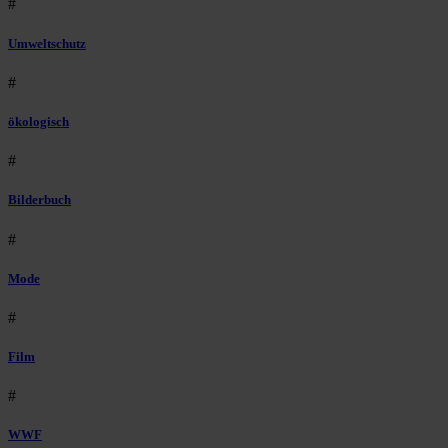
#
Umweltschutz
#
ökologisch
#
Bilderbuch
#
Mode
#
Film
#
WWF