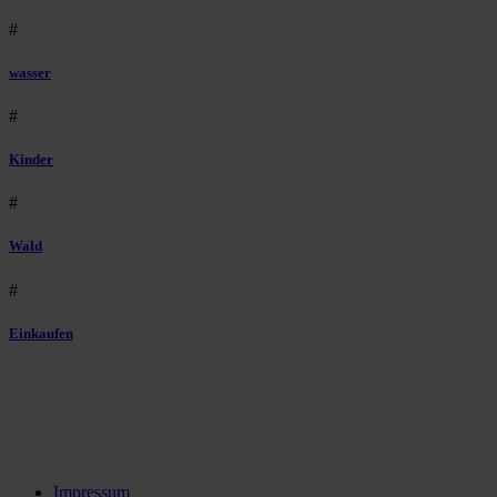
#
wasser
#
Kinder
#
Wald
#
Einkaufen
Impressum