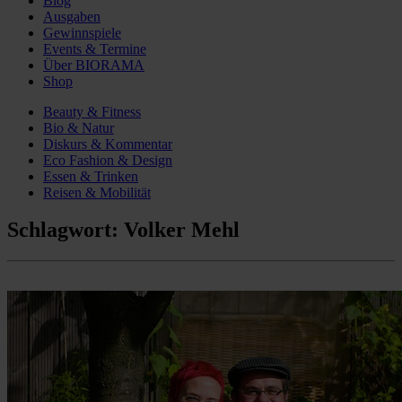
Blog
Ausgaben
Gewinnspiele
Events & Termine
Über BIORAMA
Shop
Beauty & Fitness
Bio & Natur
Diskurs & Kommentar
Eco Fashion & Design
Essen & Trinken
Reisen & Mobilität
Schlagwort:
Volker Mehl