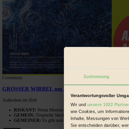
Zustimmung
Coverstory
GROSSER WIRBEL um Versuche, den Ozean und sein
Verantwortungsvoller Umgan
Außerdem im Heft
Wir und
unsere 1022 Partne
RISKANT:
Wenn Meeres- und Wildvögel im Freilandhühnerbe
wie Cookies, um Information
GEMEIN:
Tropische Stechmücken fühlen sich in Mitteleuropa
Inhalte, Messungen von Werb
GEMEINER:
Es gibt nun Weinflaschen, die nach Entleerung
Sie entscheiden darüber, wer