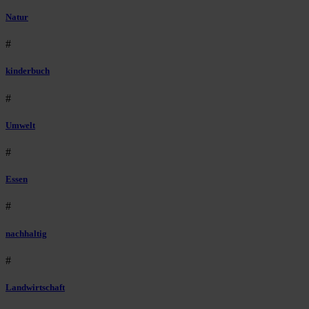
Natur
#
kinderbuch
#
Umwelt
#
Essen
#
nachhaltig
#
Landwirtschaft