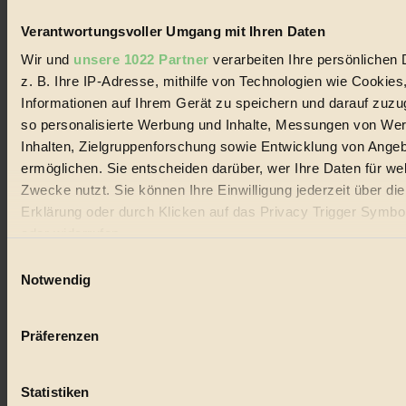
Verantwortungsvoller Umgang mit Ihren Daten
Wir und
unsere 1022 Partner
verarbeiten Ihre persönlichen 
© 2026 Biorama GmbH
z. B. Ihre IP-Adresse, mithilfe von Technologien wie Cookies
Impressum & Disclaimer
Informationen auf Ihrem Gerät zu speichern und darauf zuzu
Datenschutz
so personalisierte Werbung und Inhalte, Messungen von We
Mediadaten
Inhalten, Zielgruppenforschung sowie Entwicklung von Ange
Biorama steht für einen nachhaltigen Lebensstil und bewussten
ermöglichen. Sie entscheiden darüber, wer Ihre Daten für we
Lebenswandel. Es ist eine moderne Plattform für Ideen, Menschen
und Produkte, ein Leitfaden im schnell wachsenden Markt des
Zwecke nutzt. Sie können Ihre Einwilligung jederzeit über di
Handels mit Bioprodukten, des Fair-Trade sowie der Branche
Erklärung oder durch Klicken auf das Privacy Trigger Symbo
alternativer Energien.
oder widerrufen
Social Media
Einwilligungsauswahl
22.601 Fans auf Facebook
Wenn Sie es erlauben, würden wir auch gerne:
Notwendig
3.415 Follower auf Twitter
Folge uns auf Instagram
Informationen über Ihre geografische Lage erfassen, 
Themen
auf einige Meter genau sein können
#
Präferenzen
Ihr Gerät durch aktives Scannen nach bestimmten 
(Fingerprinting) identifizieren
Bio
Statistiken
Erfahren Sie mehr darüber, wie Ihre persönlichen Daten verar
#