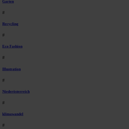
Garten
#
Recycling
#
Eco Fashion
#
Illustration
#
Niederösterreich
#
klimawandel
#