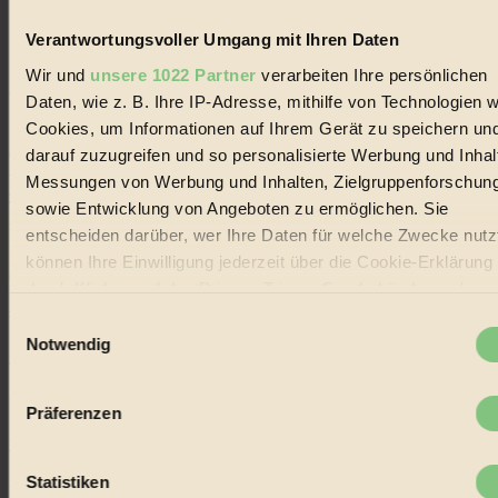
Biorama steht für einen nachhaltigen Lebensstil und bewussten
Lebenswandel. Es ist eine moderne Plattform für Ideen, Menschen
Verantwortungsvoller Umgang mit Ihren Daten
und Produkte, ein Leitfaden im schnell wachsenden Markt des
Handels mit Bioprodukten, des Fair-Trade sowie der Branche
Wir und
unsere 1022 Partner
verarbeiten Ihre persönlichen
alternativer Energien.
Daten, wie z. B. Ihre IP-Adresse, mithilfe von Technologien w
Social Media
Cookies, um Informationen auf Ihrem Gerät zu speichern un
22.601 Fans auf Facebook
darauf zuzugreifen und so personalisierte Werbung und Inhal
3.415 Follower auf Twitter
Messungen von Werbung und Inhalten, Zielgruppenforschun
Folge uns auf Instagram
Themen
sowie Entwicklung von Angeboten zu ermöglichen. Sie
#
entscheiden darüber, wer Ihre Daten für welche Zwecke nutzt
können Ihre Einwilligung jederzeit über die Cookie-Erklärung
Bio
durch Klicken auf das Privacy Trigger Symbol ändern oder
#
widerrufen
Einwilligungsauswahl
Notwendig
Nachhaltigkeit
Wenn Sie es erlauben, würden wir auch gerne:
Informationen über Ihre geografische Lage erfassen,
#
Präferenzen
welche bis auf einige Meter genau sein können
Vegan
Ihr Gerät durch aktives Scannen nach bestimmten
Merkmalen (Fingerprinting) identifizieren
Statistiken
#