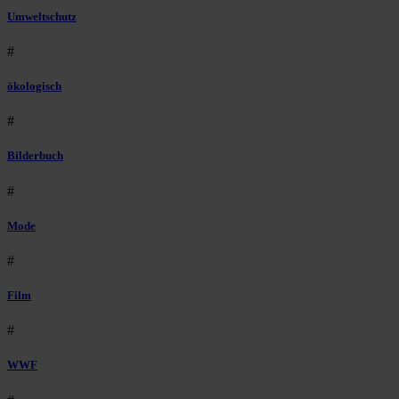
Umweltschutz
#
ökologisch
#
Bilderbuch
#
Mode
#
Film
#
WWF