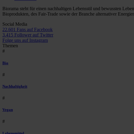
Biorama steht für einen nachhaltigen Lebensstil und bewussten Lebe
Bioprodukten, des Fair-Trade sowie der Branche alternativer Energie
Social Media
22.601 Fans auf Facebook
3.415 Follower auf Twitter
Folge uns auf Instagram
Themen
#
Bio
#
Nachhaltigkeit
#
Vegan
#
Lebensmittel