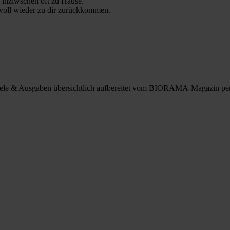
 inziwschen oft zu Hause.
 voll wieder zu dir zurückkommen.
spiele & Ausgaben übersichtlich aufbereitet vom BIORAMA-Magazin pe