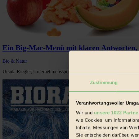
Ein Big-Mac-Menü mit klaren Antworten, Co
Bio & Natur
Ursula Riegler, Unternehmenssprecherin von McDonald’s Österreic
Zustimmung
Verantwortungsvoller Umgan
Wir und
unsere 1022 Partne
wie Cookies, um Information
Inhalte, Messungen von Werb
Sie entscheiden darüber, wer