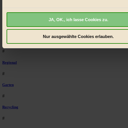
BIORAMA.eu verwendet Cookies
#
biorama.eu
ist werbefinanziert und deswegen für dich ko
Landwirtschaft
JA, OK., ich lasse Cookies zu.
Wir benötigen deine Einwilligung für Cookies, um etwa selbst
anonymisierte Statistiken dazu auslesen zu können, welche 
#
besonders gut ankommen, Inhalte wie Videos von externen P
Nur ausgewählte Cookies erlauben.
Design
anzuzeigen, oder auch, um Werbung auszuspielen.
Mehr er
Bist du damit einverstanden?
#
Regional
#
Garten
#
Recycling
#