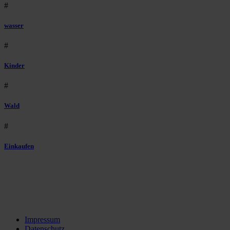
#
wasser
#
Kinder
#
Wald
#
Einkaufen
Impressum
Datenschutz