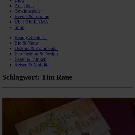
Blog
Ausgaben
Gewinnspiele
Events & Termine
Über BIORAMA
Shop
Beauty & Fitness
Bio & Natur
Diskurs & Kommentar
Eco Fashion & Design
Essen & Trinken
Reisen & Mobilität
Schlagwort:
Tim Raue