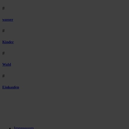
#
wasser
#
Kinder
#
Wald
#
Einkaufen
Impressum