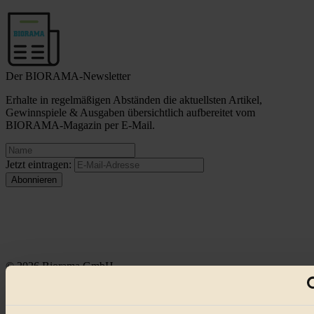
Der BIORAMA-Newsletter
Erhalte in regelmäßigen Abständen die aktuellsten Artikel,
Gewinnspiele & Ausgaben übersichtlich aufbereitet vom
BIORAMA-Magazin per E-Mail.
Jetzt eintragen:
© 2026 Biorama GmbH
Impressum & Disclaimer
Datenschutz