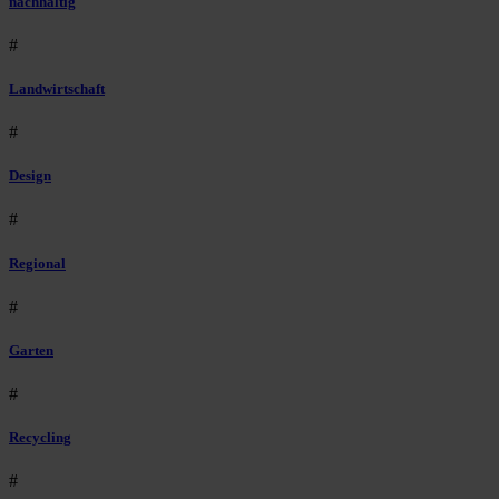
nachhaltig
#
Landwirtschaft
#
Design
#
Regional
#
Garten
#
Recycling
#