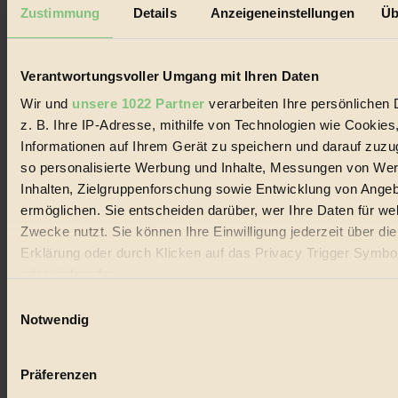
Mediadaten
Zustimmung
Details
Anzeigeneinstellungen
Üb
Biorama steht für einen nachhaltigen Lebensstil und bewussten
Lebenswandel. Es ist eine moderne Plattform für Ideen, Menschen
und Produkte, ein Leitfaden im schnell wachsenden Markt des
Verantwortungsvoller Umgang mit Ihren Daten
Handels mit Bioprodukten, des Fair-Trade sowie der Branche
alternativer Energien.
Wir und
unsere 1022 Partner
verarbeiten Ihre persönlichen 
z. B. Ihre IP-Adresse, mithilfe von Technologien wie Cookies
Social Media
22.601 Fans auf Facebook
Informationen auf Ihrem Gerät zu speichern und darauf zuzu
3.415 Follower auf Twitter
so personalisierte Werbung und Inhalte, Messungen von We
Folge uns auf Instagram
Inhalten, Zielgruppenforschung sowie Entwicklung von Ange
Themen
#
ermöglichen. Sie entscheiden darüber, wer Ihre Daten für we
Zwecke nutzt. Sie können Ihre Einwilligung jederzeit über di
Bio
Erklärung oder durch Klicken auf das Privacy Trigger Symbo
oder widerrufen
#
Einwilligungsauswahl
Nachhaltigkeit
Wenn Sie es erlauben, würden wir auch gerne:
Notwendig
Informationen über Ihre geografische Lage erfassen, 
#
auf einige Meter genau sein können
Präferenzen
Vegan
Ihr Gerät durch aktives Scannen nach bestimmten 