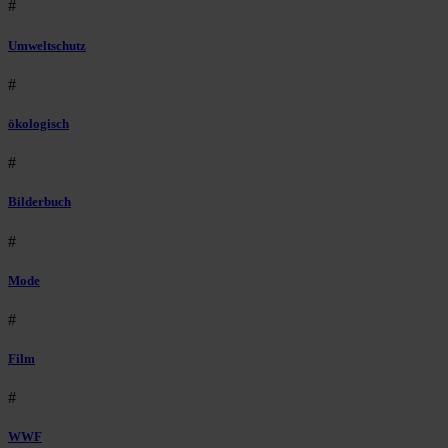
#
Umweltschutz
#
ökologisch
#
Bilderbuch
#
Mode
#
Film
#
WWF