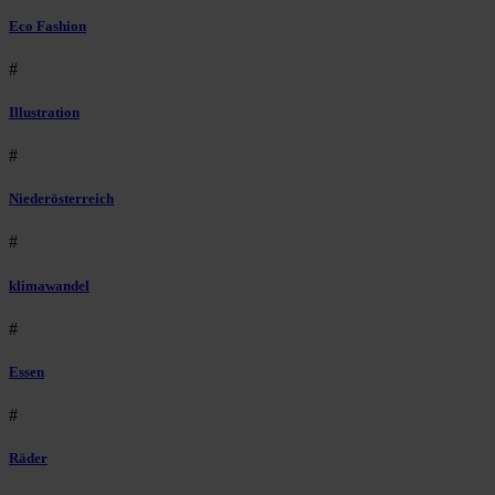
Eco Fashion
#
Illustration
#
Niederösterreich
#
klimawandel
#
Essen
#
Räder