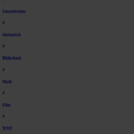
Umweltschutz
#
ökologisch
#
Bilderbuch
#
Mode
#
Film
#
WWF