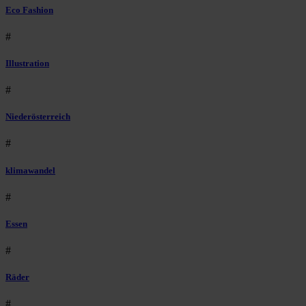
Eco Fashion
#
Illustration
#
Niederösterreich
#
klimawandel
#
Essen
#
Räder
#