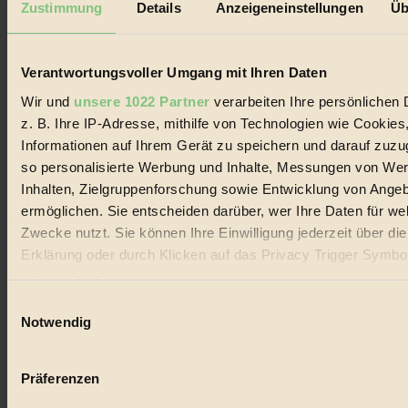
Zustimmung
Details
Anzeigeneinstellungen
Üb
Biorama steht für einen nachhaltigen Lebensstil und bewussten
Lebenswandel. Es ist eine moderne Plattform für Ideen, Menschen
und Produkte, ein Leitfaden im schnell wachsenden Markt des
Verantwortungsvoller Umgang mit Ihren Daten
Handels mit Bioprodukten, des Fair-Trade sowie der Branche
alternativer Energien.
Wir und
unsere 1022 Partner
verarbeiten Ihre persönlichen 
Social Media
z. B. Ihre IP-Adresse, mithilfe von Technologien wie Cookies
22.601 Fans auf Facebook
Informationen auf Ihrem Gerät zu speichern und darauf zuzu
3.415 Follower auf Twitter
so personalisierte Werbung und Inhalte, Messungen von We
Folge uns auf Instagram
Themen
Inhalten, Zielgruppenforschung sowie Entwicklung von Ange
#
ermöglichen. Sie entscheiden darüber, wer Ihre Daten für we
Zwecke nutzt. Sie können Ihre Einwilligung jederzeit über di
Bio
Erklärung oder durch Klicken auf das Privacy Trigger Symbo
#
oder widerrufen
Einwilligungsauswahl
Nachhaltigkeit
Wenn Sie es erlauben, würden wir auch gerne:
Notwendig
Informationen über Ihre geografische Lage erfassen, 
#
auf einige Meter genau sein können
Präferenzen
Vegan
Ihr Gerät durch aktives Scannen nach bestimmten 