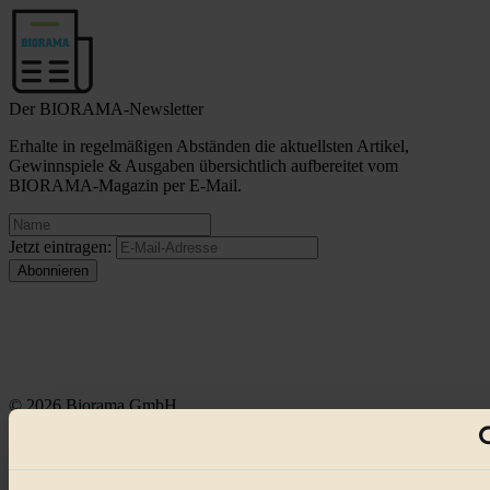
Der BIORAMA-Newsletter
Erhalte in regelmäßigen Abständen die aktuellsten Artikel,
Gewinnspiele & Ausgaben übersichtlich aufbereitet vom
BIORAMA-Magazin per E-Mail.
Jetzt eintragen:
© 2026 Biorama GmbH
Impressum & Disclaimer
Datenschutz
Mediadaten