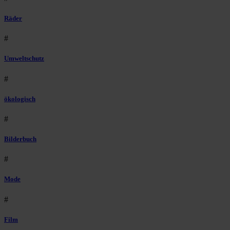
Räder
#
Umweltschutz
#
ökologisch
#
Bilderbuch
#
Mode
#
Film