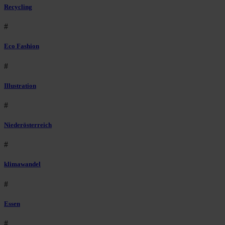
Recycling
#
Eco Fashion
#
Illustration
#
Niederösterreich
#
klimawandel
#
Essen
#