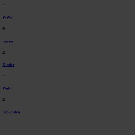
#
WWF
#
wasser
#
Kinder
#
Wald
#
Einkaufen